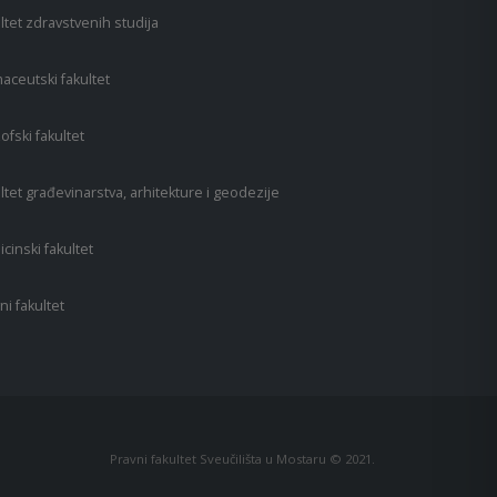
ltet zdravstvenih studija
aceutski fakultet
zofski fakultet
ltet građevinarstva, arhitekture i geodezije
cinski fakultet
ni fakultet
Pravni fakultet Sveučilišta u Mostaru © 2021.