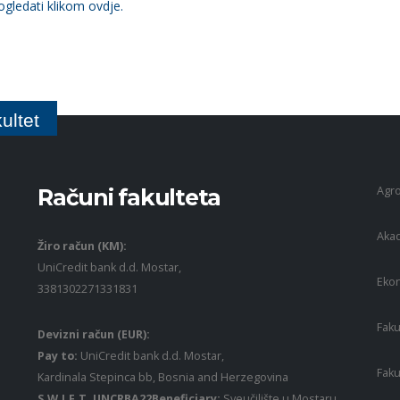
gledati klikom ovdje.
ultet
Agro
Računi fakulteta
Akad
Žiro račun (KM):
UniCredit bank d.d. Mostar,
Ekon
3381302271331831
Faku
Devizni račun (EUR):
Pay to:
UniCredit bank d.d. Mostar,
Faku
Kardinala Stepinca bb, Bosnia and Herzegovina
S.W.I.F.T. UNCRBA22Beneficiary:
Sveučilište u Mostaru,