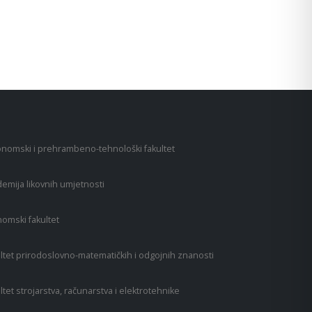
nomski i prehrambeno-tehnološki fakultet
emija likovnih umjetnosti
omski fakultet
ltet prirodoslovno-matematičkih i odgojnih znanosti
ltet strojarstva, računarstva i elektrotehnike