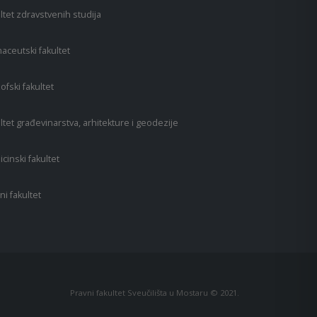
ltet zdravstvenih studija
aceutski fakultet
zofski fakultet
ltet građevinarstva, arhitekture i geodezije
cinski fakultet
ni fakultet
Pravni fakultet Sveučilišta u Mostaru © 2021.