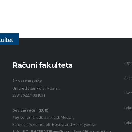
ultet
Agro
Računi fakulteta
Akad
Žiro račun (KM):
UniCredit bank d.d. Mostar,
Ekon
3381302271331831
Faku
Devizni račun (EUR):
Pay to:
UniCredit bank d.d. Mostar,
Faku
Kardinala Stepinca bb, Bosnia and Herzegovina
S.W.I.F.T. UNCRBA22Beneficiary:
Sveučilište u Mostaru,