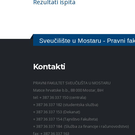
Rezultati ispita
Sveučilište u Mostaru - Pravni fak
Kontakti
PRAVNI FAKULTET SVEUČILIŠTA U MOSTARU
Matice hrvatske b.b., 88 000 Mostar, BiH
tel: + 387 36 337 150 (centrala)
+ 387 36 337 182 (studentska služba)
+ 387 36 337 153 (Dekanat)
+ 387 36 337 154 (Tajništvo Fakulteta)
+ 387 36 337 184 (Služba za financije i računovodstvo)
fax: + 387 36 337 163