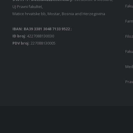
Faku
UJ Pravni fakultet,
Matice hrvatske bb, Mostar, Bosnia and Herzegovina
Farm
IBAN: BA39 3381 3048 7133 9522 ;
ID broj:
4227088130030
Filo
PDV broj:
227088130005
Faku
Medi
Prav