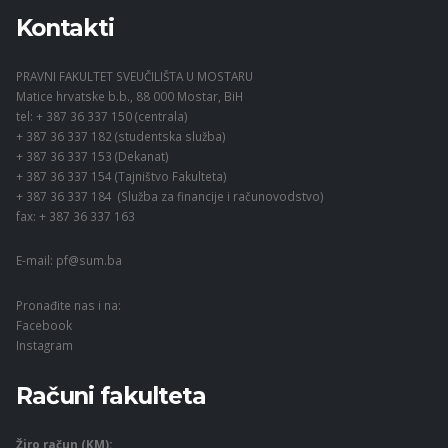
Kontakti
PRAVNI FAKULTET SVEUČILIŠTA U MOSTARU
Matice hrvatske b.b., 88 000 Mostar, BiH
tel: + 387 36 337 150 (centrala)
+ 387 36 337 182 (studentska služba)
+ 387 36 337 153 (Dekanat)
+ 387 36 337 154 (Tajništvo Fakulteta)
+ 387 36 337 184 (Služba za financije i računovodstvo)
fax: + 387 36 337 163
E-mail:
pf@sum.ba
Pronađite nas i na:
Facebook
Instagram
Računi fakulteta
Žiro račun (KM):