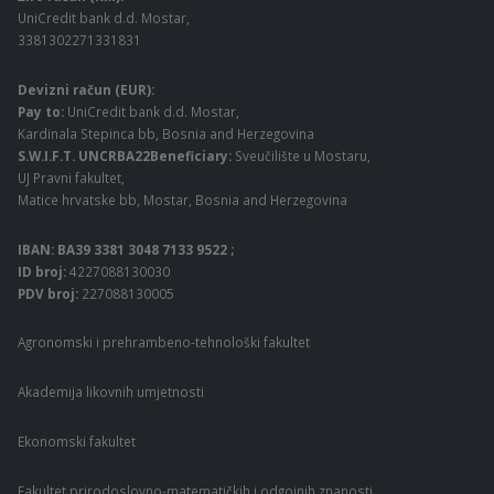
UniCredit bank d.d. Mostar,
3381302271331831
Devizni račun (EUR):
Pay to:
UniCredit bank d.d. Mostar,
Kardinala Stepinca bb, Bosnia and Herzegovina
S.W.I.F.T. UNCRBA22Beneficiary:
Sveučilište u Mostaru,
UJ Pravni fakultet,
Matice hrvatske bb, Mostar, Bosnia and Herzegovina
IBAN: BA39 3381 3048 7133 9522 ;
ID broj:
4227088130030
PDV broj:
227088130005
Agronomski i prehrambeno-tehnološki fakultet
Akademija likovnih umjetnosti
Ekonomski fakultet
Fakultet prirodoslovno-matematičkih i odgojnih znanosti