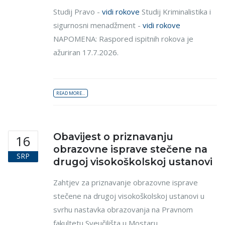
Studij Pravo -
vidi rokove
Studij Kriminalistika i
sigurnosni menadžment -
vidi rokove
NAPOMENA: Raspored ispitnih rokova je
ažuriran 17.7.2026.
READ MORE...
Obavijest o priznavanju
16
obrazovne isprave stečene na
SRP
drugoj visokoškolskoj ustanovi
Zahtjev za priznavanje obrazovne isprave
stečene na drugoj visokoškolskoj ustanovi u
svrhu nastavka obrazovanja na Pravnom
fakultetu Sveučilišta u Mostaru...