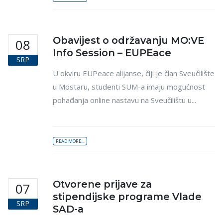
Obavijest o održavanju MO:VE
08
Info Session – EUPEace
SRP
U okviru EUPeace alijanse, čiji je član Sveučilište
u Mostaru, studenti SUM-a imaju mogućnost
pohađanja online nastavu na Sveučilištu u...
READ MORE...
Otvorene prijave za
07
stipendijske programe Vlade
SRP
SAD-a