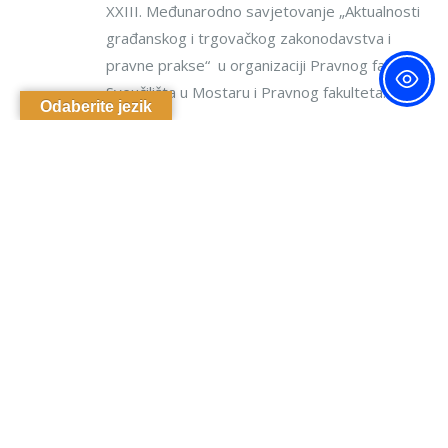
XXIII. Međunarodno savjetovanje „Aktualnosti
građanskog i trgovačkog zakonodavstva i
pravne prakse“ u organizaciji Pravnog fakulteta
Sveučilišta u Mostaru i Pravnog fakulteta...
Odaberite jezik
READ MORE...
Raspored nastave – studij Pravo
29
– 1.6. – 6.6. 2026.
SVI
Pogledaj raspored - studij Pravo
READ MORE...