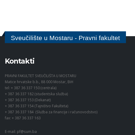
Sveučilište u Mostaru - Pravni fakultet
Kontakti
PRAVNI FAKULTET SVEUČILIŠTA U MOSTARU
Matice hrvatske b.b., 88 000 Mostar, BiH
tel: + 387 36 337 150 (centrala)
+ 387 36 337 182 (studentska služba)
+ 387 36 337 153 (Dekanat)
+ 387 36 337 154 (Tajništvo Fakulteta)
+ 387 36 337 184 (Služba za financije i računovodstvo)
fax: + 387 36 337 163
E-mail:
pf@sum.ba