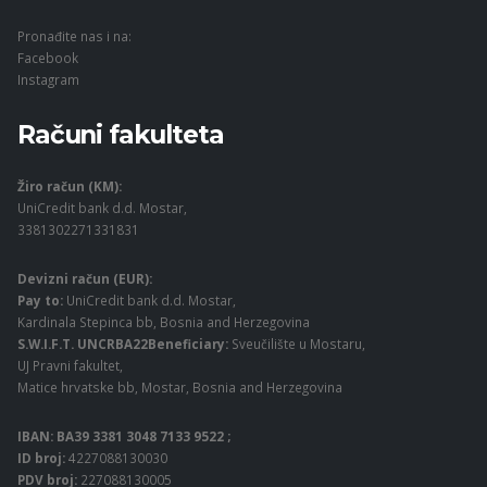
Pronađite nas i na:
Facebook
Instagram
Računi fakulteta
Žiro račun (KM):
UniCredit bank d.d. Mostar,
3381302271331831
Devizni račun (EUR):
Pay to:
UniCredit bank d.d. Mostar,
Kardinala Stepinca bb, Bosnia and Herzegovina
S.W.I.F.T. UNCRBA22Beneficiary:
Sveučilište u Mostaru,
UJ Pravni fakultet,
Matice hrvatske bb, Mostar, Bosnia and Herzegovina
IBAN: BA39 3381 3048 7133 9522 ;
ID broj:
4227088130030
PDV broj:
227088130005