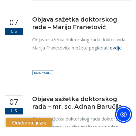
Objava sažetka doktorskog
07
rada – Marijo Franetović
LIS
Objavu sažetka doktorskog rada doktoranda
Marija Franetovića možete pogledati
ovdje.
READ MORE...
Objava sažetka doktorskog
07
rada – mr. sc. Adnan Baručija
LIS
Objavu sažetka doktorskog rada doktoranda
Odaberite jezik
mr. sc. Adnana Baručije možete pogledati
ovdje
.