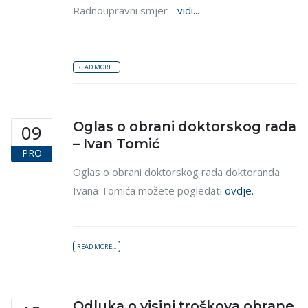
Radnoupravni smjer -
vidi...
READ MORE...
Oglas o obrani doktorskog rada
09
– Ivan Tomić
PRO
Oglas o obrani doktorskog rada doktoranda
Ivana Tomića možete pogledati
ovdje.
READ MORE...
Odluka o visini troškova obrane