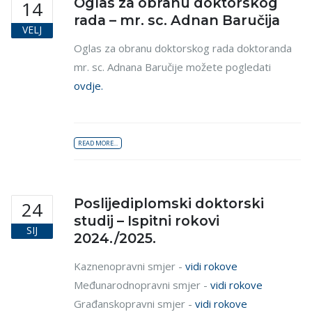
Oglas za obranu doktorskog
14
rada – mr. sc. Adnan Baručija
VELJ
Oglas za obranu doktorskog rada doktoranda
mr. sc. Adnana Baručije možete pogledati
ovdje.
READ MORE...
Poslijediplomski doktorski
24
studij – Ispitni rokovi
SIJ
2024./2025.
Kaznenopravni smjer -
vidi rokove
Međunarodnopravni smjer -
vidi rokove
Građanskopravni smjer -
vidi rokove