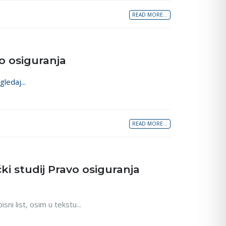
READ MORE...
vo osiguranja
gledaj...
READ MORE...
čki studij Pravo osiguranja
isni list, osim u tekstu...