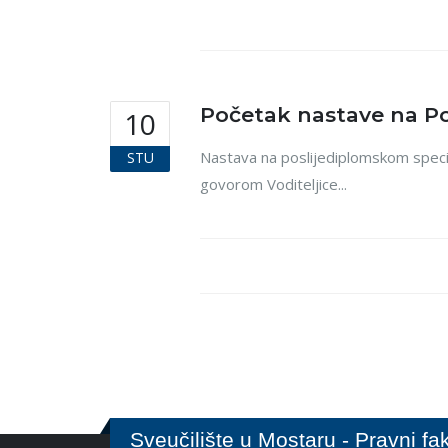
Početak nastave na Po
10
Nastava na poslijediplomskom specij
STU
govorom Voditeljice...
Sveučilište u Mostaru - Pravni fak