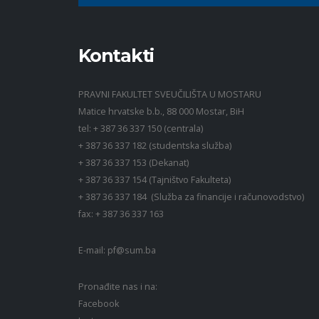
Kontakti
PRAVNI FAKULTET SVEUČILIŠTA U MOSTARU
Matice hrvatske b.b., 88 000 Mostar, BiH
tel: + 387 36 337 150 (centrala)
+ 387 36 337 182 (studentska služba)
+ 387 36 337 153 (Dekanat)
+ 387 36 337 154 (Tajništvo Fakulteta)
+ 387 36 337 184 (Služba za financije i računovodstvo)
fax: + 387 36 337 163
E-mail:
pf@sum.ba
Pronađite nas i na:
Facebook