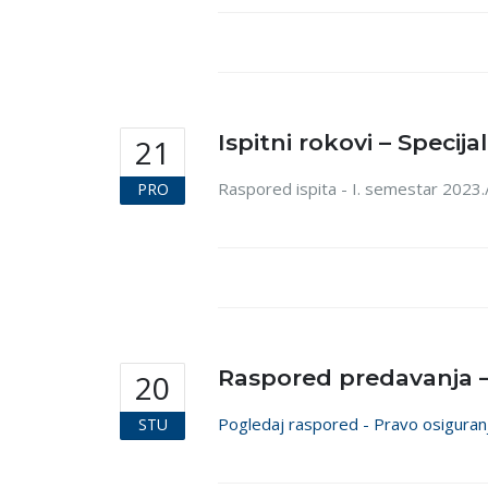
Ispitni rokovi – Specija
21
Raspored ispita - I. semestar 2023.
PRO
Raspored predavanja – 
20
Pogledaj raspored - Pravo osiguran
STU