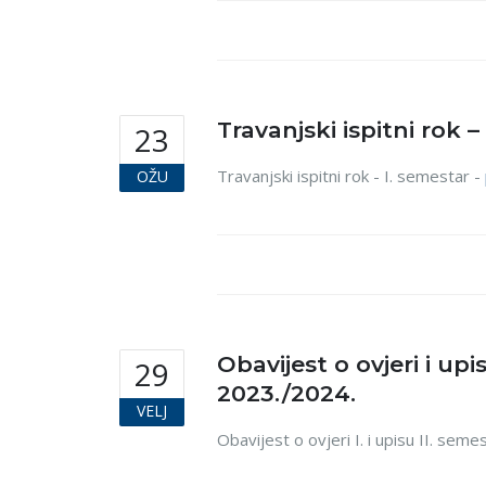
Travanjski ispitni rok –
23
Travanjski ispitni rok - I. semestar -
OŽU
Obavijest o ovjeri i up
29
2023./2024.
VELJ
Obavijest o ovjeri I. i upisu II. s