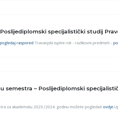
 Poslijediplomski specijalistički studij Pra
pogledaj raspored
Travanjski ispitni rok - razlikovni predmeti -
po
isu semestra – Poslijediplomski specijalisti
emestra za akademsku 2023./2024. godinu možete pogledati
ovdje.
Up