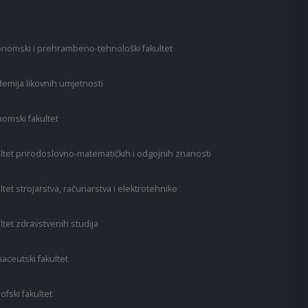
nomski i prehrambeno-tehnološki fakultet
emija likovnih umjetnosti
omski fakultet
ltet prirodoslovno-matematičkih i odgojnih znanosti
ltet strojarstva, računarstva i elektrotehnike
ltet zdravstvenih studija
aceutski fakultet
zofski fakultet