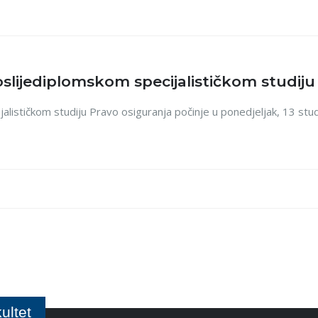
slijediplomskom specijalističkom studiju
alističkom studiju Pravo osiguranja počinje u ponedjeljak, 13 st
ultet