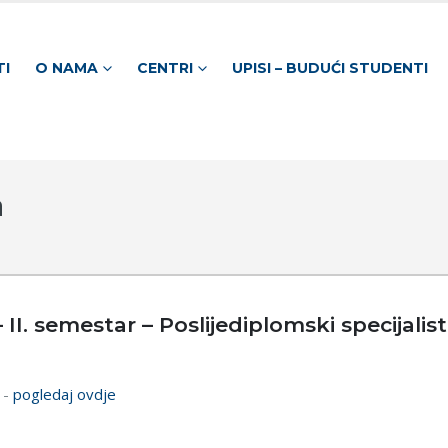
TI
O NAMA
CENTRI
UPISI – BUDUĆI STUDENTI
a
I. semestar – Poslijediplomski specijalist
 -
pogledaj ovdje