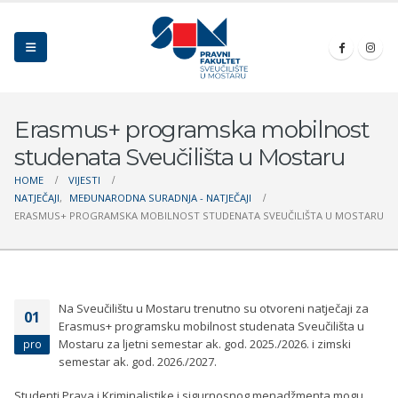
Erasmus+ programska mobilnost
studenata Sveučilišta u Mostaru
HOME
VIJESTI
NATJEČAJI
,
MEĐUNARODNA SURADNJA - NATJEČAJI
ERASMUS+ PROGRAMSKA MOBILNOST STUDENATA SVEUČILIŠTA U MOSTARU
Na Sveučilištu u Mostaru trenutno su otvoreni natječaji za
01
Erasmus+ programsku mobilnost studenata Sveučilišta u
Mostaru za ljetni semestar ak. god. 2025./2026. i zimski
pro
semestar ak. god. 2026./2027.
Studenti Prava i Kriminalistike i sigurnosnog menadžmenta mogu