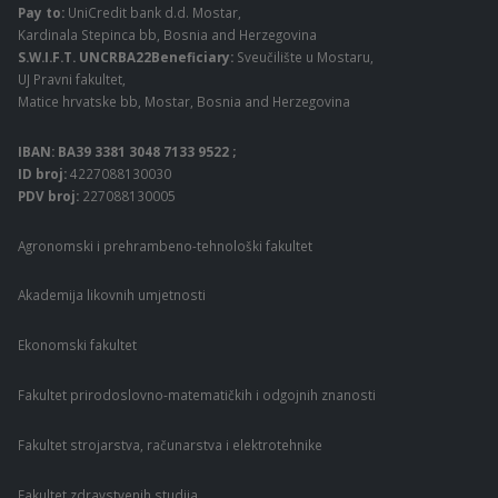
Pay to:
UniCredit bank d.d. Mostar,
Kardinala Stepinca bb, Bosnia and Herzegovina
S.W.I.F.T. UNCRBA22Beneficiary:
Sveučilište u Mostaru,
UJ Pravni fakultet,
Matice hrvatske bb, Mostar, Bosnia and Herzegovina
IBAN: BA39 3381 3048 7133 9522 ;
ID broj:
4227088130030
PDV broj:
227088130005
Agronomski i prehrambeno-tehnološki fakultet
Akademija likovnih umjetnosti
Ekonomski fakultet
Fakultet prirodoslovno-matematičkih i odgojnih znanosti
Fakultet strojarstva, računarstva i elektrotehnike
Fakultet zdravstvenih studija