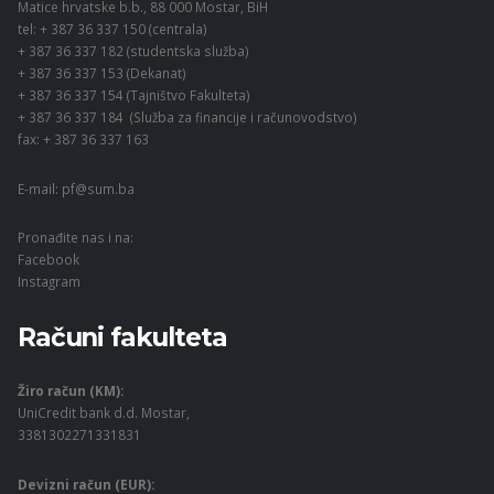
Matice hrvatske b.b., 88 000 Mostar, BiH
tel: + 387 36 337 150 (centrala)
+ 387 36 337 182 (studentska služba)
+ 387 36 337 153 (Dekanat)
+ 387 36 337 154 (Tajništvo Fakulteta)
+ 387 36 337 184 (Služba za financije i računovodstvo)
fax: + 387 36 337 163
E-mail:
pf@sum.ba
Pronađite nas i na:
Facebook
Instagram
Računi fakulteta
Žiro račun (KM):
UniCredit bank d.d. Mostar,
3381302271331831
Devizni račun (EUR):