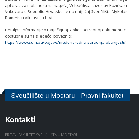
aplicirati za mobilnosti na natječaj Veleučilišta Lavoslav Ružička u
Vukovaru u Republici Hrvatskoj te na natječaj Sveučilišta Mykolas
Romeris u Vilniusu, u Litvi.
Detaljne informacije o natječajnoj tablici i potrebnoj dokumentaciji
dostupne su na sljedećoj poveznici:
https://www.sum.ba/objave/medunarodna-suradnja-obavijesti/
Sveučilište u Mostaru - Pravni fakultet
Kontakti
PRAVNI FAKULTET SVEUČILIŠTA U MOSTARU