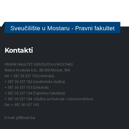
Sveučilište u Mostaru - Pravni fakultet
Kontakti
PRAVNI FAKULTET SVEUČILIŠTA U MOSTARU
Matice hrvatske b.b., 88 000 Mostar, BiH
tel: + 387 36 337 150 (centrala)
+ 387 36 337 182 (studentska služba)
+ 387 36 337 153 (Dekanat)
+ 387 36 337 154 (Tajništvo Fakulteta)
+ 387 36 337 184 (Služba za financije i računovodstvo)
fax: + 387 36 337 163
E-mail:
pf@sum.ba