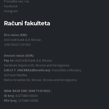
Pronađite nas i na:
Facebook
Instagram
Računi fakulteta
Žiro račun (KM):
UniCredit bank d.d. Mostar,
3381302271331831
Devizni račun (EUR):
Pay to:
UniCredit bank d.d. Mostar,
Kardinala Stepinca bb, Bosnia and Herzegovina
S.W.I.F.T. UNCRBA22Beneficiary:
Sveučilište u Mostaru,
UJ Pravni fakultet,
Matice hrvatske bb, Mostar, Bosnia and Herzegovina
IBAN: BA39 3381 3048 7133 9522 ;
ID broj:
4227088130030
PDV broj:
227088130005