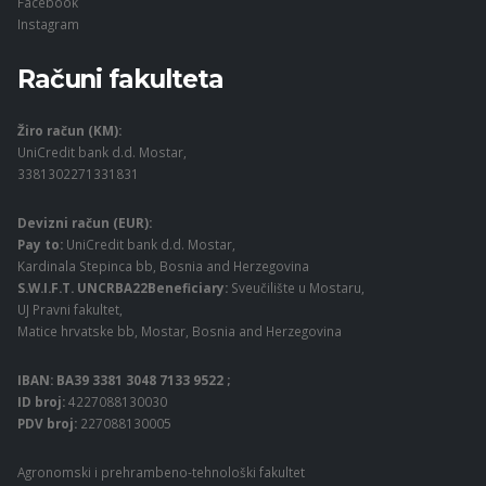
Facebook
Instagram
Računi fakulteta
Žiro račun (KM):
UniCredit bank d.d. Mostar,
3381302271331831
Devizni račun (EUR):
Pay to:
UniCredit bank d.d. Mostar,
Kardinala Stepinca bb, Bosnia and Herzegovina
S.W.I.F.T. UNCRBA22Beneficiary:
Sveučilište u Mostaru,
UJ Pravni fakultet,
Matice hrvatske bb, Mostar, Bosnia and Herzegovina
IBAN: BA39 3381 3048 7133 9522 ;
ID broj:
4227088130030
PDV broj:
227088130005
Agronomski i prehrambeno-tehnološki fakultet