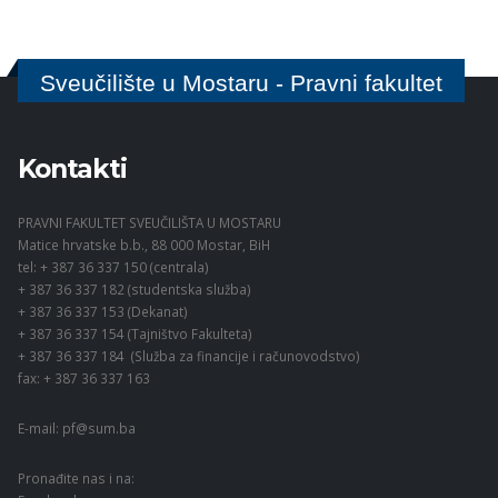
Sveučilište u Mostaru - Pravni fakultet
Kontakti
PRAVNI FAKULTET SVEUČILIŠTA U MOSTARU
Matice hrvatske b.b., 88 000 Mostar, BiH
tel: + 387 36 337 150 (centrala)
+ 387 36 337 182 (studentska služba)
+ 387 36 337 153 (Dekanat)
+ 387 36 337 154 (Tajništvo Fakulteta)
+ 387 36 337 184 (Služba za financije i računovodstvo)
fax: + 387 36 337 163
E-mail:
pf@sum.ba
Pronađite nas i na: