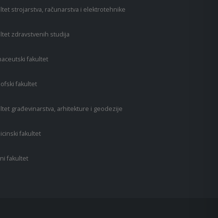
ltet strojarstva, računarstva i elektrotehnike
ltet zdravstvenih studija
aceutski fakultet
zofski fakultet
ltet građevinarstva, arhitekture i geodezije
cinski fakultet
ni fakultet