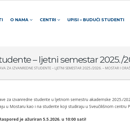
TI
O NAMA
CENTRI
UPISI – BUDUĆI STUDENTI
udente – ljetni semestar 2025./20
VA ZA IZVANREDNE STUDENTE – LJETNI SEMESTAR 2025./2026. – MOSTAR I ORAŠ
ave za izvanredne studente u ljetnom semestru akademske 2025./202
ju u Mostaru kao i na studente koji studiraju u Sveučilišnom centru P
pored je ažuriran 5.5.2026. u 10:00 sati!