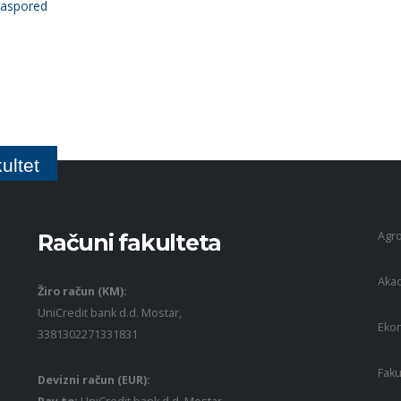
 raspored
ultet
Agro
Računi fakulteta
Akad
Žiro račun (KM):
UniCredit bank d.d. Mostar,
Ekon
3381302271331831
Faku
Devizni račun (EUR):