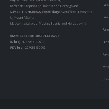
Pay to:
UniCredit bank d.d. Mostar,
Faku
Kardinala Stepinca bb, Bosnia and Herzegovina
S.W.I.F.T. UNCRBA22Beneficiary:
Sveučilište u Mostaru,
Faku
UJ Pravni fakultet,
Matice hrvatske bb, Mostar, Bosnia and Herzegovina
Farm
IBAN: BA39 3381 3048 7133 9522 ;
ID broj:
4227088130030
Filo
PDV broj:
227088130005
Faku
Medi
Prav