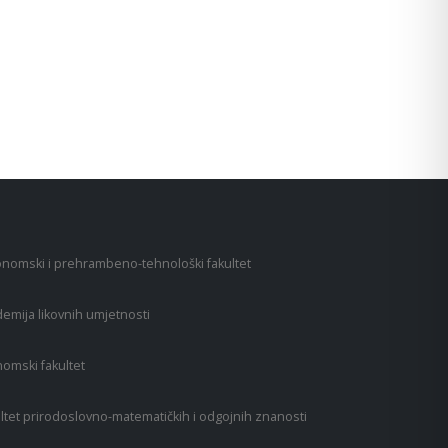
nomski i prehrambeno-tehnološki fakultet
emija likovnih umjetnosti
omski fakultet
ltet prirodoslovno-matematičkih i odgojnih znanosti