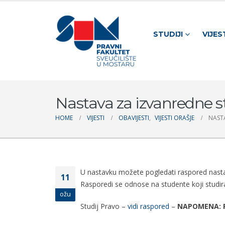
STUDIJI
VIJES
Nastava za izvanredne st
HOME
VIJESTI
OBAVIJESTI
,
VIJESTI ORAŠJE
NASTA
U nastavku možete pogledati raspored nast
11
Rasporedi se odnose na studente koji studira
ožu
Studij Pravo –
vidi raspored
–
NAPOMENA: Ras