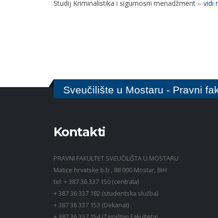
Studij Kriminalistika i sigurnosni menadžment –
vidi
Sveučilište u Mostaru - Pravni fak
Kontakti
PRAVNI FAKULTET SVEUČILIŠTA U MOSTARU
Matice hrvatske b.b., 88 000 Mostar, BiH
tel: + 387 36 337 150 (centrala)
+ 387 36 337 182 (studentska služba)
+ 387 36 337 153 (Dekanat)
+ 387 36 337 154 (Tajništvo Fakulteta)