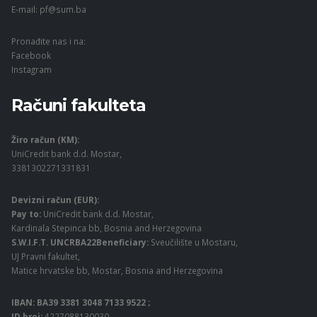
E-mail:
pf@sum.ba
Pronađite nas i na:
Facebook
Instagram
Računi fakulteta
Žiro račun (KM):
UniCredit bank d.d. Mostar,
3381302271331831
Devizni račun (EUR):
Pay to:
UniCredit bank d.d. Mostar,
Kardinala Stepinca bb, Bosnia and Herzegovina
S.W.I.F.T. UNCRBA22Beneficiary:
Sveučilište u Mostaru,
UJ Pravni fakultet,
Matice hrvatske bb, Mostar, Bosnia and Herzegovina
IBAN: BA39 3381 3048 7133 9522 ;
ID broj:
4227088130030