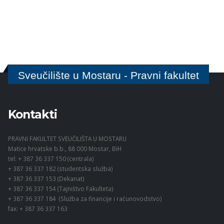
Sveučilište u Mostaru - Pravni fakultet
Kontakti
PRAVNI FAKULTET SVEUČILIŠTA U MOSTARU
Matice hrvatske b.b., 88 000 Mostar, BiH
tel: + 387 36 337 150 (centrala)
+ 387 36 337 182 (studentska služba)
+ 387 36 337 153 (Dekanat)
+ 387 36 337 154 (Tajništvo Fakulteta)
+ 387 36 337 184 (Služba za financije i računovodstvo)
fax: + 387 36 337 163