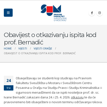
Obavijest o otkazivanju ispita kod
prof. Bernadić
HOME
VIJESTI
VIJESTI ORAŠJE
OBAVIJEST O OTKAZIVANJU ISPITA KOD PROF. BERNADIĆ
Obavještavaju se studenti koji studiraju na Pravnom
24
fakultetu Sveučilišta u Mostaru i Sveučilišnom Centru
Posavina u Orašju na Studiju Pravo i Studiju Kriminalistika i i
tra
sigurnosni menadžment da se ispiti nositeljice prof. dr. sc.
Ivane Bernadić zakazani dana 24. i 25. 4. 2026.
otkazuju
te da će
pravovremeno biti obavješteni o novom terminu održavanja rokova.