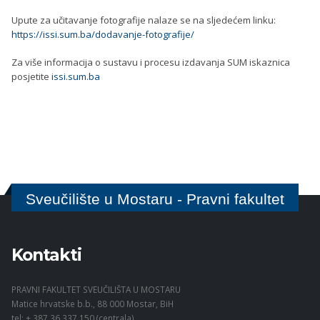
Upute za učitavanje fotografije nalaze se na sljedećem linku:
https://issi.sum.ba/dodavanje-fotografije/
Za više informacija o sustavu i procesu izdavanja SUM iskaznica
posjetite
issi.sum.ba
Sveučilište u Mostaru - Pravni fakultet
Kontakti
PRAVNI FAKULTET SVEUČILIŠTA U MOSTARU
Matice hrvatske b.b., 88 000 Mostar, BiH
tel: + 387 36 337 150 (centrala)