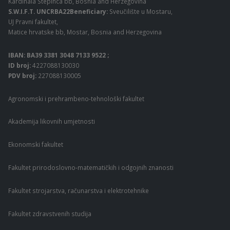
Kardinala Stepinca bb, Bosnia and Herzegovina
S.W.I.F.T. UNCRBA22Beneficiary:
Sveučilište u Mostaru,
UJ Pravni fakultet,
Matice hrvatske bb, Mostar, Bosnia and Herzegovina
IBAN: BA39 3381 3048 7133 9522 ;
ID broj:
4227088130030
PDV broj:
227088130005
Agronomski i prehrambeno-tehnološki fakultet
Akademija likovnih umjetnosti
Ekonomski fakultet
Fakultet prirodoslovno-matematičkih i odgojnih znanosti
Fakultet strojarstva, računarstva i elektrotehnike
Fakultet zdravstvenih studija