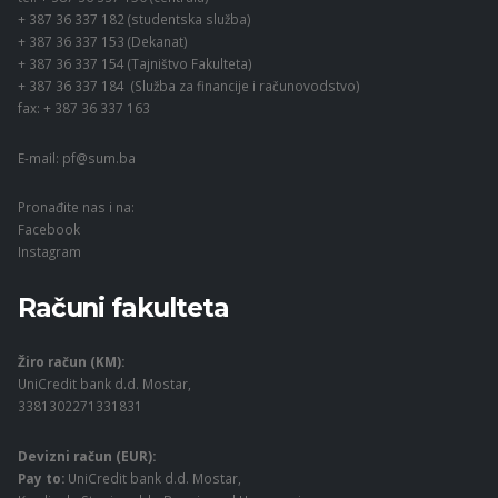
+ 387 36 337 182 (studentska služba)
+ 387 36 337 153 (Dekanat)
+ 387 36 337 154 (Tajništvo Fakulteta)
+ 387 36 337 184 (Služba za financije i računovodstvo)
fax: + 387 36 337 163
E-mail:
pf@sum.ba
Pronađite nas i na:
Facebook
Instagram
Računi fakulteta
Žiro račun (KM):
UniCredit bank d.d. Mostar,
3381302271331831
Devizni račun (EUR):
Pay to:
UniCredit bank d.d. Mostar,