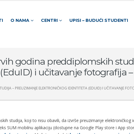
TI
O NAMA
CENTRI
UPISI – BUDUĆI STUDENTI
rvih godina preddiplomskih stud
(EduID) i učitavanje fotografija –
DIJA – PREUZIMANJE ELEKTRONIČKOG IDENTITETA (EDUID) I UČITAVANJE FOTOG
kih studija, koji to nisu obavili, da izvrše preuzimanje elektroničkog 
deks SUM mobilnu aplikaciju (dostupne na Google Play store i App sto