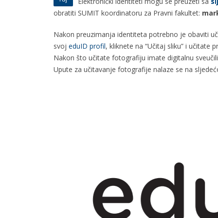
Elektronički identiteti mogu se preuzeti sa
sl
obratiti SUMIT koordinatoru za Pravni fakultet:
mark
Nakon preuzimanja identiteta potrebno je obaviti uči
svoj
eduID profil
, kliknete na “Učitaj sliku” i učita
Nakon što učitate fotografiju imate digitalnu sveučil
Upute za učitavanje fotografije nalaze se na sljedeć