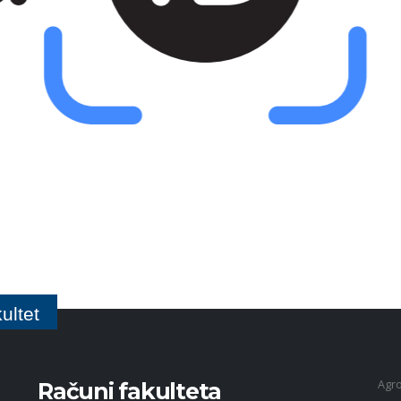
ultet
Agro
Računi fakulteta