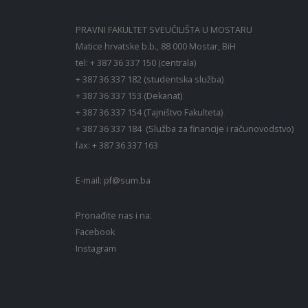
PRAVNI FAKULTET SVEUČILIŠTA U MOSTARU
Matice hrvatske b.b., 88 000 Mostar, BiH
tel: + 387 36 337 150 (centrala)
+ 387 36 337 182 (studentska služba)
+ 387 36 337 153 (Dekanat)
+ 387 36 337 154 (Tajništvo Fakulteta)
+ 387 36 337 184 (Služba za financije i računovodstvo)
fax: + 387 36 337 163
E-mail:
pf@sum.ba
Pronađite nas i na:
Facebook
Instagram