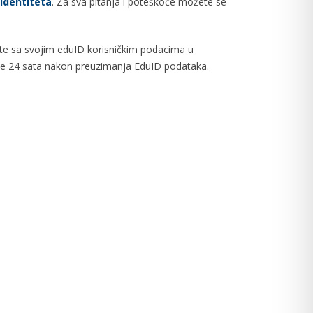
identiteta
. Za sva pitanja i poteškoće možete se
vite sa svojim eduID korisničkim podacima u
asnije 24 sata nakon preuzimanja EduID podataka.