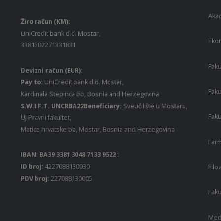
Akad
Žiro račun (KM):
UniCredit bank d.d. Mostar,
Ekon
3381302271331831
Faku
Devizni račun (EUR):
Pay to:
UniCredit bank d.d. Mostar,
Faku
Kardinala Stepinca bb, Bosnia and Herzegovina
S.W.I.F.T. UNCRBA22Beneficiary:
Sveučilište u Mostaru,
Faku
UJ Pravni fakultet,
Matice hrvatske bb, Mostar, Bosnia and Herzegovina
Farm
IBAN: BA39 3381 3048 7133 9522 ;
ID broj:
4227088130030
Filo
PDV broj:
227088130005
Faku
Medi