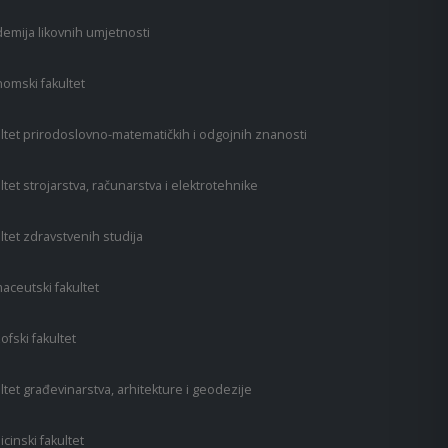
emija likovnih umjetnosti
omski fakultet
ltet prirodoslovno-matematičkih i odgojnih znanosti
ltet strojarstva, računarstva i elektrotehnike
ltet zdravstvenih studija
aceutski fakultet
zofski fakultet
ltet građevinarstva, arhitekture i geodezije
cinski fakultet