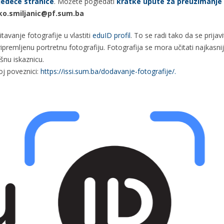
jedeće stranice
. Možete pogledati
kratke upute za preuzimanje 
o.smiljanic@pf.sum.ba
tavanje fotografije u vlastiti
eduID profil
. To se radi tako da se prija
te pripremljenu portretnu fotografiju. Fotografija se mora učitati najk
išnu iskaznicu.
oj poveznici:
https://issi.sum.ba/dodavanje-fotografije/.