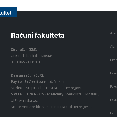
ultet
Agro
Računi fakulteta
Akad
Žiro račun (KM):
UniCredit bank d.d. Mostar,
Ekon
3381302271331831
Faku
Devizni račun (EUR):
Pay to:
UniCredit bank d.d. Mostar,
Faku
Kardinala Stepinca bb, Bosnia and Herzegovina
S.W.I.F.T. UNCRBA22Beneficiary:
Sveučilište u Mostaru,
Faku
UJ Pravni fakultet,
Matice hrvatske bb, Mostar, Bosnia and Herzegovina
Farm