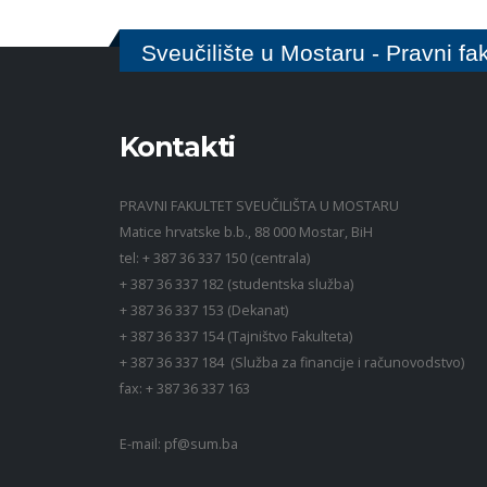
Sveučilište u Mostaru - Pravni fak
Kontakti
PRAVNI FAKULTET SVEUČILIŠTA U MOSTARU
Matice hrvatske b.b., 88 000 Mostar, BiH
tel: + 387 36 337 150 (centrala)
+ 387 36 337 182 (studentska služba)
+ 387 36 337 153 (Dekanat)
+ 387 36 337 154 (Tajništvo Fakulteta)
+ 387 36 337 184 (Služba za financije i računovodstvo)
fax: + 387 36 337 163
E-mail:
pf@sum.ba