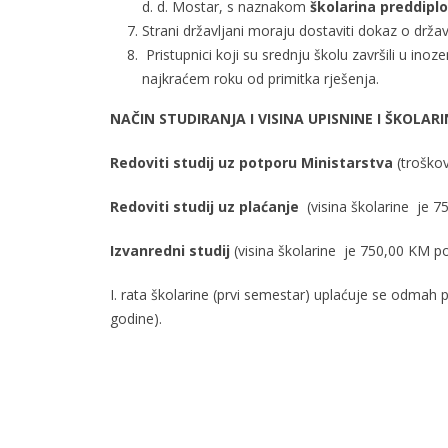
d. d. Mostar, s naznakom
školarina preddipl
Strani državljani moraju dostaviti dokaz o držav
Pristupnici koji su srednju školu završili u ino
najkraćem roku od primitka rješenja.
NAČIN STUDIRANJA I VISINA UPISNINE I ŠKOLARI
Redoviti studij uz potporu Ministarstva
(troško
Redoviti studij uz plaćanje
(visina školarine je
Izvanredni studij
(visina školarine je 750,00 KM 
I. rata školarine (prvi semestar) uplaćuje se odmah pr
godine).