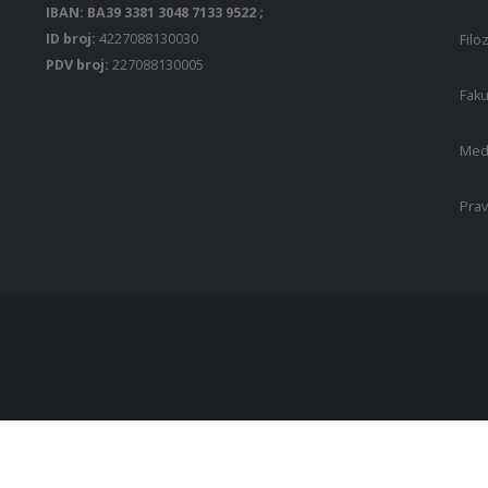
IBAN: BA39 3381 3048 7133 9522 ;
ID broj:
4227088130030
Filo
PDV broj:
227088130005
Faku
Medi
Prav