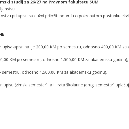
omski studij za 26/27 na Pravnom fakultetu SUM
ljanstvu
zemstvu pri upisu su dužni priložiti potvrdu o pokrenutom postupku ekvi
NE
vi upisa-upisnina je 200,00 KM po semestru, odnosno 400,00 KM za
 750,00 KM po semestru, odnosno 1.500,00 KM za akademsku godinu);
po semestru, odnosno 1.500,00 KM za akademsku godinu).
i upisu (zimski semestar), a II. rata školarine (drugi semestar) uplaćuj