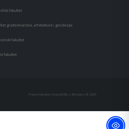
zofski fakultet
ltet građevinarstva, arhitekture i geodezije
cinski fakultet
ni fakultet
Pravni fakultet Sveučilišta u Mostaru © 2021.