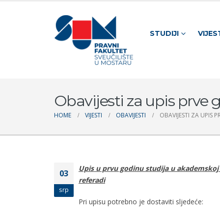
STUDIJI
VIJES
Obavijesti za upis prve 
HOME
VIJESTI
OBAVIJESTI
OBAVIJESTI ZA UPIS 
Upis u prvu godinu studija u akademskoj 2
03
referadi
srp
Pri upisu potrebno je dostaviti sljedeće: