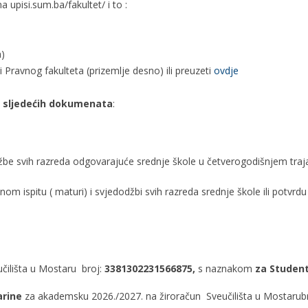
 upisi.sum.ba/fakultet/ i to :
a)
 Pravnog fakulteta (prizemlje desno) ili preuzeti
ovdje
e sljedećih dokumenata
:
žbe svih razreda odgovarajuće srednje škole u četverogodišnjem traj
om ispitu ( maturi) i svjedodžbi svih razreda srednje škole ili potvrdu
čilišta u Mostaru broj:
3381302231566875,
s naznakom
za Student
arine
za akademsku 2026./2027. na žiroračun Sveučilišta u Mostarub