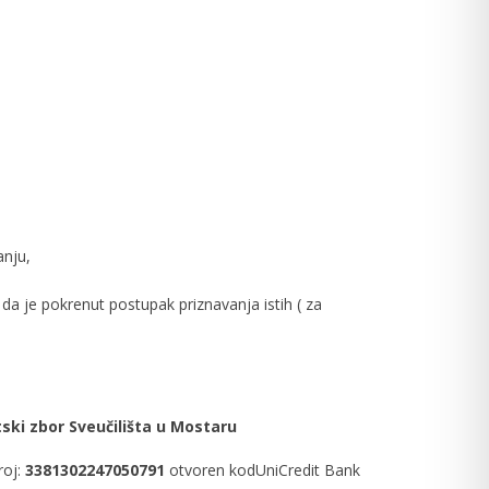
anju,
 da je pokrenut postupak priznavanja istih ( za
ski zbor Sveučilišta u Mostaru
roj:
3381302247050791
otvoren kodUniCredit Bank