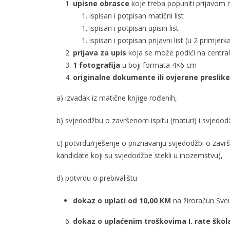
upisne obrasce
koje treba popuniti prijavom na
ispisan i potpisan matični list
ispisan i potpisan upisni list
ispisan i potpisan prijavni list (u 2 primjerk
prijava za upis
koja se može podići na centrali
1 fotografija
u boji formata 4×6 cm
originalne dokumente ili ovjerene preslik
a) izvadak iz matične knjige rođenih,
b) svjedodžbu o završenom ispitu (maturi) i svjedod
c) potvrdu/rješenje o priznavanju svjedodžbi o završn
kandidate koji su svjedodžbe stekli u inozemstvu),
d) potvrdu o prebivalištu
dokaz o uplati od 10,00 KM
na žiroračun Sveu
dokaz o uplaćenim troškovima
I. rate škol