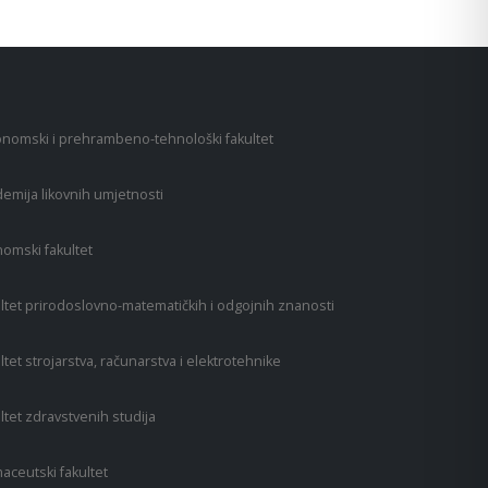
nomski i prehrambeno-tehnološki fakultet
emija likovnih umjetnosti
omski fakultet
ltet prirodoslovno-matematičkih i odgojnih znanosti
ltet strojarstva, računarstva i elektrotehnike
ltet zdravstvenih studija
aceutski fakultet