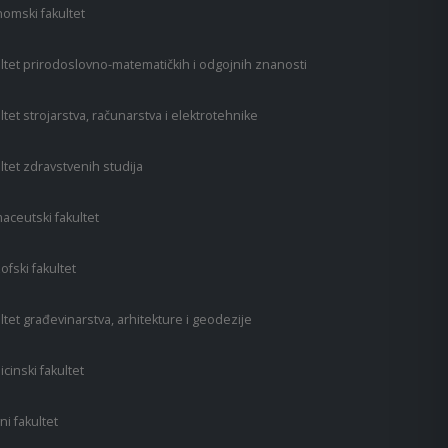
omski fakultet
ltet prirodoslovno-matematičkih i odgojnih znanosti
ltet strojarstva, računarstva i elektrotehnike
ltet zdravstvenih studija
aceutski fakultet
zofski fakultet
ltet građevinarstva, arhitekture i geodezije
cinski fakultet
ni fakultet