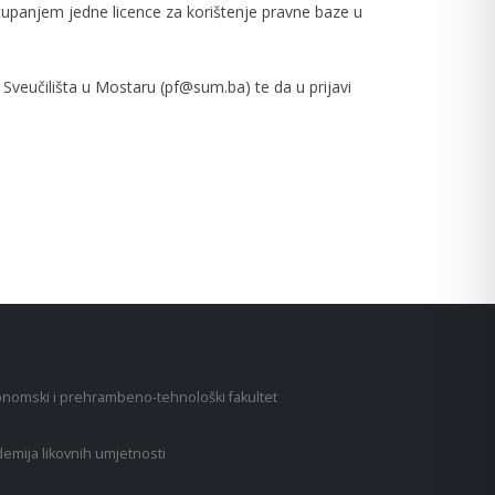
stupanjem jedne licence za korištenje pravne baze u
Sveučilišta u Mostaru (pf@sum.ba) te da u prijavi
nomski i prehrambeno-tehnološki fakultet
emija likovnih umjetnosti