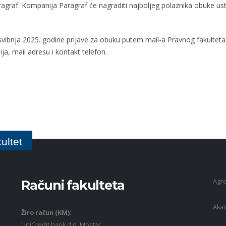
aragraf. Kompanija Paragraf će nagraditi najboljeg polaznika obuke u
vibnja 2025. godine prijave za obuku putem mail-a Pravnog fakulteta 
ja, mail adresu i kontakt telefon.
ultet
Agro
Računi fakulteta
Akad
Žiro račun (KM):
UniCredit bank d.d. Mostar,