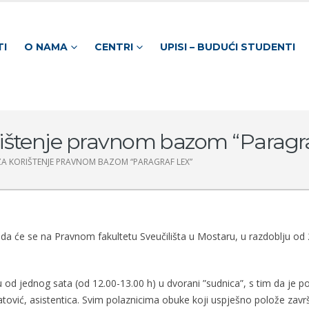
TI
O NAMA
CENTRI
UPISI – BUDUĆI STUDENTI
ištenje pravnom bazom “Paragra
A KORIŠTENJE PRAVNOM BAZOM “PARAGRAF LEX”
a će se na Pravnom fakultetu Sveučilišta u Mostaru, u razdoblju od 2
 od jednog sata (od 12.00-13.00 h) u dvorani ”sudnica”, s tim da je p
jatović, asistentica. Svim polaznicima obuke koji uspješno polože završni