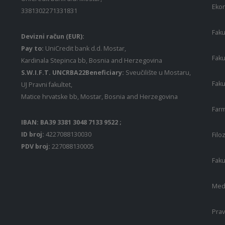
Ekon
3381302271331831
Faku
Devizni račun (EUR):
Pay to:
UniCredit bank d.d. Mostar,
Faku
Kardinala Stepinca bb, Bosnia and Herzegovina
S.W.I.F.T. UNCRBA22Beneficiary:
Sveučilište u Mostaru,
Faku
UJ Pravni fakultet,
Matice hrvatske bb, Mostar, Bosnia and Herzegovina
Farm
IBAN: BA39 3381 3048 7133 9522 ;
ID broj:
4227088130030
Filo
PDV broj:
227088130005
Faku
Medi
Prav