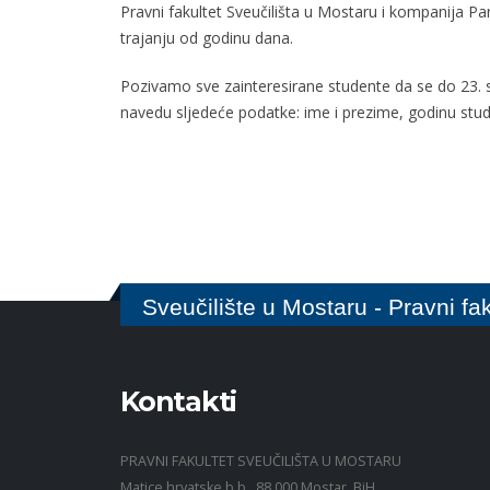
Pravni fakultet Sveučilišta u Mostaru i kompanija P
trajanju od godinu dana.
Pozivamo sve zainteresirane studente da se do 23. s
navedu sljedeće podatke: ime i prezime, godinu studi
Sveučilište u Mostaru - Pravni fak
Kontakti
PRAVNI FAKULTET SVEUČILIŠTA U MOSTARU
Matice hrvatske b.b., 88 000 Mostar, BiH