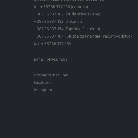
tel: + 387 36 337 150 (centrala)
+ 387 36 337 182 (studentska služba)
+ 387 36 337 153 (Dekanat)
+ 387 36 337 154 (Tajništvo Fakulteta)
+ 387 36 337 184 (Služba za financije i računovodstvo)
fax: + 387 36 337 163
E-mail:
pf@sum.ba
Pronađite nas i na:
Facebook
Instagram