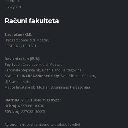
Facebook
Instagram
Računi fakulteta
Žiro račun (KM):
UniCredit bank d.d. Mostar,
3381302271331831
Devizni račun (EUR):
Pay to:
UniCredit bank d.d. Mostar,
Kardinala Stepinca bb, Bosnia and Herzegovina
S.W.I.F.T. UNCRBA22Beneficiary:
Sveučilište u Mostaru,
UJ Pravni fakultet,
Matice hrvatske bb, Mostar, Bosnia and Herzegovina
IBAN: BA39 3381 3048 7133 9522 ;
ID broj:
4227088130030
PDV broj:
227088130005
Agronomski i prehrambeno-tehnološki fakultet