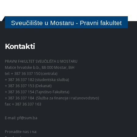
Sveučilište u Mostaru - Pravni fakultet
Kontakti
PRAVNI FAKULTET SVEUČILIŠTA U MOSTARU
Matice hrvatske b.b., 88 000 Mostar, BiH
tel: + 387 36 337 150 (centrala)
+ 387 36 337 182 (studentska služba)
+ 387 36 337 153 (Dekanat)
+ 387 36 337 154 (Tajništvo Fakulteta)
+ 387 36 337 184 (Služba za financije i računovodstvo)
fax: + 387 36 337 163
E-mail:
pf@sum.ba
Pronađite nas i na: