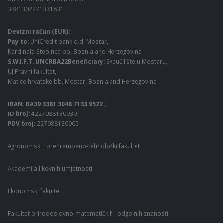
3381302271331831
Devizni račun (EUR):
Pay to:
UniCredit bank d.d. Mostar,
Kardinala Stepinca bb, Bosnia and Herzegovina
S.W.I.F.T. UNCRBA22Beneficiary:
Sveučilište u Mostaru,
UJ Pravni fakultet,
Matice hrvatske bb, Mostar, Bosnia and Herzegovina
IBAN: BA39 3381 3048 7133 9522 ;
ID broj:
4227088130030
PDV broj:
227088130005
Agronomski i prehrambeno-tehnološki fakultet
Akademija likovnih umjetnosti
Ekonomski fakultet
Fakultet prirodoslovno-matematičkih i odgojnih znanosti