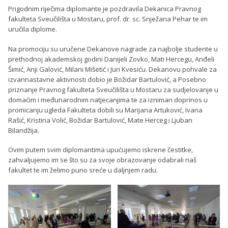
Prigodnim riječima diplomante je pozdravila Dekanica Pravnog
fakulteta Sveučilišta u Mostaru, prof. dr. sc. Snježana Pehar te im
uručila diplome.
Na promociju su uručene Dekanove nagrade za najbolje studente u
prethodnoj akademskoj godini Danijeli Zovko, Mati Hercegu, Anđeli
Šimić, Anji Galović, Milani Mišetić i Juri Kvesiću. Dekanovu pohvale za
izvannastavne aktivnosti dobio je Božidar Bartulović, a Posebno
priznanje Pravnog fakulteta Sveučilišta u Mostaru za sudjelovanje u
domaćim i međunarodnim natjecanjima te za izniman doprinos u
promicanju ugleda Fakulteta dobili su Marijana Artuković, Ivana
Rašić, Kristina Volić, Božidar Bartulović, Mate Herceg i Ljuban
Bilandžija.
Ovim putem svim diplomantima upućujemo iskrene čestitke,
zahvaljujemo im se što su za svoje obrazovanje odabrali naš
fakultet te im želimo puno sreće u daljnjem radu.