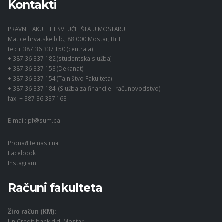
Kontakti
PRAVNI FAKULTET SVEUČILIŠTA U MOSTARU
Matice hrvatske b.b., 88 000 Mostar, BiH
tel: + 387 36 337 150 (centrala)
+ 387 36 337 182 (studentska služba)
+ 387 36 337 153 (Dekanat)
+ 387 36 337 154 (Tajništvo Fakulteta)
+ 387 36 337 184 (Služba za financije i računovodstvo)
fax: + 387 36 337 163
E-mail:
pf@sum.ba
Pronađite nas i na:
Facebook
Instagram
Računi fakulteta
Žiro račun (KM):
UniCredit bank d.d. Mostar,