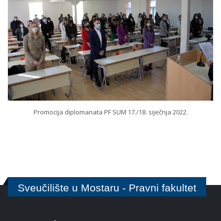
Promocija diplomanata PF SUM 17./18. siječnja 2022.
Sveučilište u Mostaru - Pravni fakultet