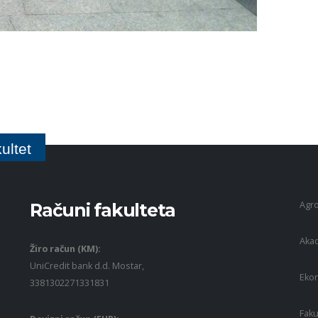
ultet
Agro
Računi fakulteta
Akad
Žiro račun (KM):
UniCredit bank d.d. Mostar,
Ekon
3381302271331831
Faku