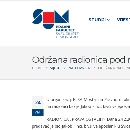
STUDIJI
VIJES
Održana radionica pod n
HOME
VIJESTI
NASLOVNICA
ODRŽANA RADIONI
U organizaciji ELSA Mostar na Pravnom fakul
24
na radionici bio je Jakob Finci, bivši velepo
velj
RADIONICA „PRAVA OSTALIH“- Dana 24.2.2017.
predavač je bio Jakob Finci, bivši veleposlanik u Švi