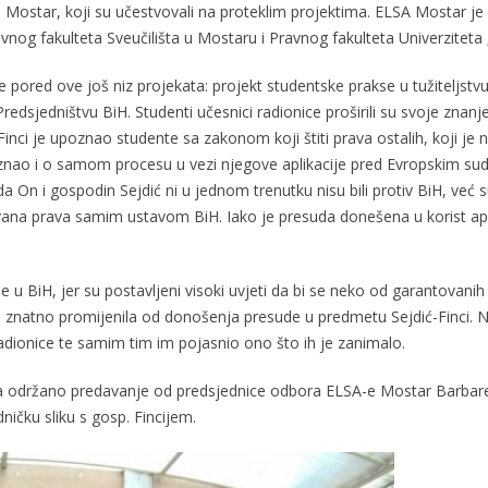
e Mostar, koji su učestvovali na proteklim projektima. ELSA Mostar je
vnog fakulteta Sveučilišta u Mostaru i Pravnog fakulteta Univerziteta
red ove još niz projekata: projekt studentske prakse u tužiteljstvu,
dsjedništvu BiH. Studenti učesnici radionice proširili su svoje znanje
inci je upoznao studente sa zakonom koji štiti prava ostalih, koji je n
poznao i o samom procesu u vezi njegove aplikacije pred Evropskim 
da On i gospodin Sejdić ni u jednom trenutku nisu bili protiv BiH, već 
čavana prava samim ustavom BiH. Iako je presuda donešena u korist ap
ine u BiH, jer su postavljeni visoki uvjeti da bi se neko od garant
nije znatno promijenila od donošenja presude u predmetu Sejdić-Finci.
adionice te samim tim im pojasnio ono što ih je zanimalo.
a održano predavanje od predsjednice odbora ELSA-e Mostar Barbare M
ičku sliku s gosp. Fincijem.