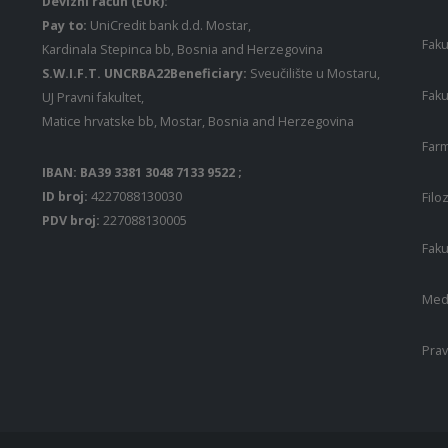
Devizni račun (EUR):
Pay to:
UniCredit bank d.d. Mostar,
Faku
Kardinala Stepinca bb, Bosnia and Herzegovina
S.W.I.F.T. UNCRBA22Beneficiary:
Sveučilište u Mostaru,
Faku
UJ Pravni fakultet,
Matice hrvatske bb, Mostar, Bosnia and Herzegovina
Farm
IBAN: BA39 3381 3048 7133 9522 ;
ID broj:
4227088130030
Filo
PDV broj:
227088130005
Faku
Medi
Prav