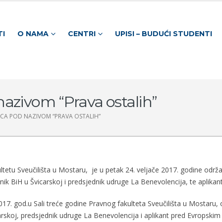
TI
O NAMA
CENTRI
UPISI – BUDUĆI STUDENTI
azivom “Prava ostalih”
CA POD NAZIVOM “PRAVA OSTALIH”
tetu Sveučilišta u Mostaru, je u petak 24. veljače 2017. godine održ
slanik BiH u Švicarskoj i predsjednik udruge La Benevolencija, te apli
 god.u Sali treće godine Pravnog fakulteta Sveučilišta u Mostaru,
carskoj, predsjednik udruge La Benevolencija i aplikant pred Evropskim 