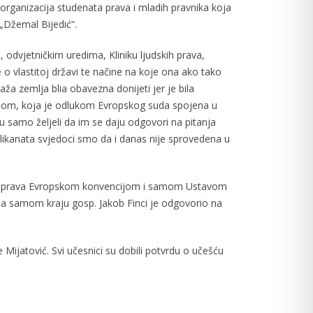
 organizacija studenata prava i mladih pravnika koja
 „Džemal Bijedić“.
 odvjetničkim uredima, Kliniku ljudskih prava,
 o vlastitoj državi te načine na koje ona ako tako
aža zemlja blia obavezna donijeti jer je bila
sudom, koja je odlukom Evropskog suda spojena u
su samo željeli da im se daju odgovori na pitanja
likanata svjedoci smo da i danas nije sprovedena u
ovanih prava Evropskom konvencijom i samom Ustavom
 Na samom kraju gosp. Jakob Finci je odgovorio na
ijatović. Svi učesnici su dobili potvrdu o učešću