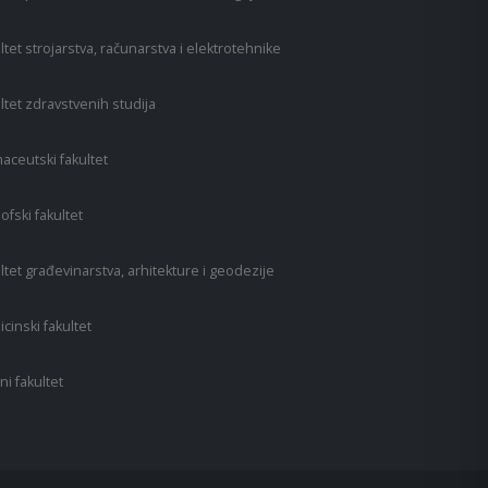
ltet strojarstva, računarstva i elektrotehnike
ltet zdravstvenih studija
aceutski fakultet
zofski fakultet
ltet građevinarstva, arhitekture i geodezije
cinski fakultet
ni fakultet