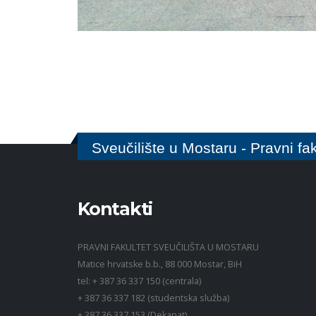
Sveučilište u Mostaru - Pravni fak
Kontakti
PRAVNI FAKULTET SVEUČILIŠTA U MOSTARU
Matice hrvatske b.b., 88 000 Mostar, BiH
tel: + 387 36 337 150 (centrala)
+ 387 36 337 182 (studentska služba)
+ 387 36 337 153 (Dekanat)