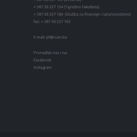
+ 387 36 337 154 (Tajništvo Fakulteta)
+ 387 36 337 184 (Služba za financije i računovodstvo)
fax: + 387 36 337 163
E-mail:
pf@sum.ba
Pronađite nas i na:
Facebook
Instagram