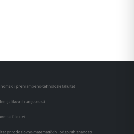
nomski i prehrambeno-tehnološki fakultet
emija likovnih umjetnosti
omski fakultet
ltet prirodoslovno-matematičkih i odgojnih znanosti