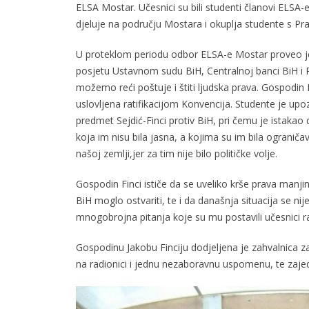
ELSA Mostar. Učesnici su bili studenti članovi ELSA-
djeluje na području Mostara i okuplja studente s Pra
U proteklom periodu odbor ELSA-e Mostar proveo je po
posjetu Ustavnom sudu BiH, Centralnoj banci BiH i Pre
možemo reći poštuje i štiti ljudska prava. Gospodin F
uslovljena ratifikacijom Konvencija. Studente je u
predmet Sejdić-Finci protiv BiH, pri čemu je istakao 
koja im nisu bila jasna, a kojima su im bila ograni
našoj zemlji,jer za tim nije bilo političke volje.
Gospodin Finci ističe da se uveliko krše prava manj
BiH moglo ostvariti, te i da današnja situacija se 
mnogobrojna pitanja koje su mu postavili učesnici r
Gospodinu Jakobu Finciju dodjeljena je zahvalnica z
na radionici i jednu nezaboravnu uspomenu, te zajedn