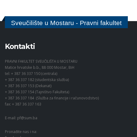
Sveučilište u Mostaru - Pravni fakultet
Kontakti
PRAVNI FAKULTET SVEUČILIŠTA U MOSTARU
Matice hrvatske b.b., 88 000 Mostar, BiH
tel: + 387 36 337 150 (centrala)
+ 387 36 337 182 (studentska služba)
+ 387 36 337 153 (Dekanat)
+ 387 36 337 154 (Tajništvo Fakulteta)
+ 387 36 337 184 (Služba za financije i računovodstvo)
fax: + 387 36 337 163
E-mail:
pf@sum.ba
Pronađite nas i na: