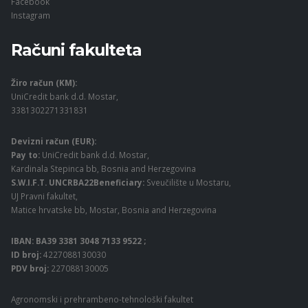
Facebook
Instagram
Računi fakulteta
Žiro račun (KM):
UniCredit bank d.d. Mostar,
3381302271331831
Devizni račun (EUR):
Pay to:
UniCredit bank d.d. Mostar,
Kardinala Stepinca bb, Bosnia and Herzegovina
S.W.I.F.T. UNCRBA22Beneficiary:
Sveučilište u Mostaru,
UJ Pravni fakultet,
Matice hrvatske bb, Mostar, Bosnia and Herzegovina
IBAN: BA39 3381 3048 7133 9522 ;
ID broj:
4227088130030
PDV broj:
227088130005
Agronomski i prehrambeno-tehnološki fakultet