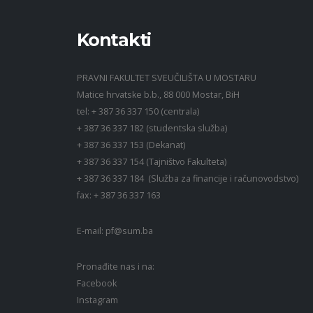
Kontakti
PRAVNI FAKULTET SVEUČILIŠTA U MOSTARU
Matice hrvatske b.b., 88 000 Mostar, BiH
tel: + 387 36 337 150 (centrala)
+ 387 36 337 182 (studentska služba)
+ 387 36 337 153 (Dekanat)
+ 387 36 337 154 (Tajništvo Fakulteta)
+ 387 36 337 184 (Služba za financije i računovodstvo)
fax: + 387 36 337 163
E-mail:
pf@sum.ba
Pronađite nas i na:
Facebook
Instagram