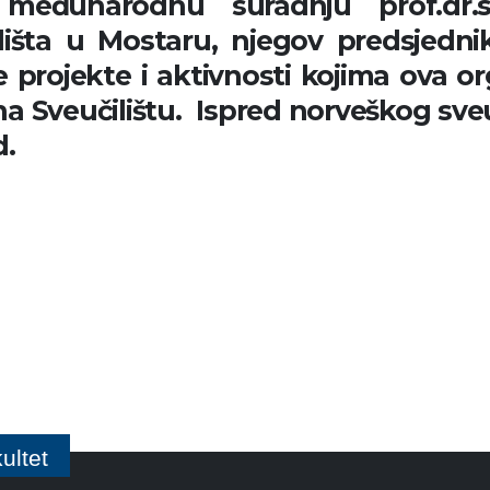
 međunarodnu suradnju prof.dr.sc
išta u Mostaru, njegov predsjedni
projekte i aktivnosti kojima ova org
na Sveučilištu. Ispred norveškog sveuč
d.
ultet