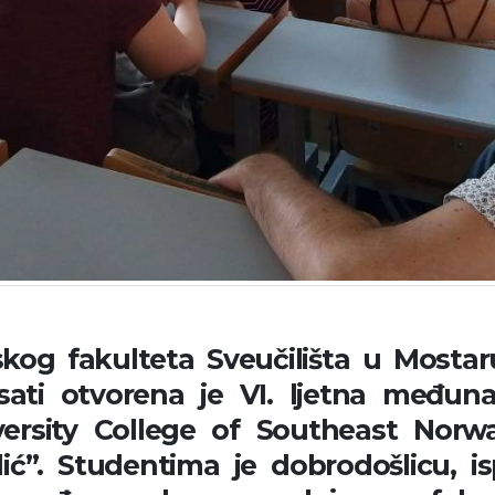
og fakulteta Sveučilišta u Mostaru,
sati otvorena je VI. ljetna međuna
versity College of Southeast Norwa
ić”. Studentima je dobrodošlicu, is