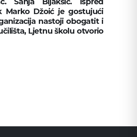
. Sanja Bijakšić. Ispred
k Marko Džoić je gostujući
anizacija nastoji obogatit i
ilišta, Ljetnu školu otvorio