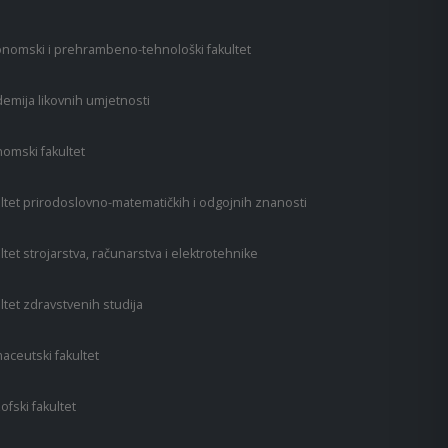
nomski i prehrambeno-tehnološki fakultet
emija likovnih umjetnosti
omski fakultet
ltet prirodoslovno-matematičkih i odgojnih znanosti
ltet strojarstva, računarstva i elektrotehnike
ltet zdravstvenih studija
aceutski fakultet
zofski fakultet