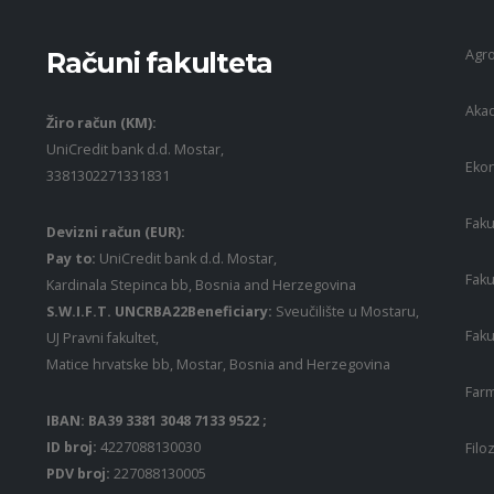
Agro
Računi fakulteta
Akad
Žiro račun (KM):
UniCredit bank d.d. Mostar,
Ekon
3381302271331831
Faku
Devizni račun (EUR):
Pay to:
UniCredit bank d.d. Mostar,
Faku
Kardinala Stepinca bb, Bosnia and Herzegovina
S.W.I.F.T. UNCRBA22Beneficiary:
Sveučilište u Mostaru,
Faku
UJ Pravni fakultet,
Matice hrvatske bb, Mostar, Bosnia and Herzegovina
Farm
IBAN: BA39 3381 3048 7133 9522 ;
ID broj:
4227088130030
Filo
PDV broj:
227088130005