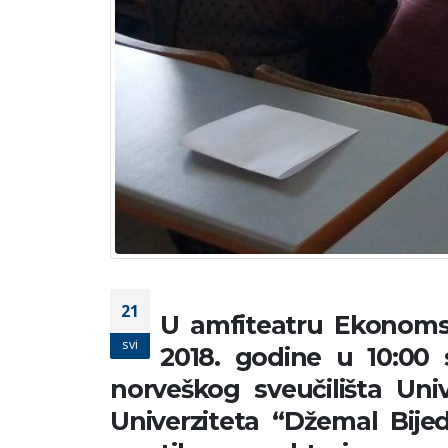
21
U amfiteatru Ekonomsk
svi
2018. godine u 10:00 
norveškog sveučilišta Uni
Univerziteta “Džemal Bijed