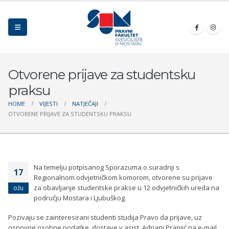
Otvorene prijave za studentsku
praksu
HOME
VIJESTI
NATJEČAJI
OTVORENE PRIJAVE ZA STUDENTSKU PRAKSU
Na temelju potpisanog Sporazuma o suradnji s
17
Regionalnom odvjetničkom komorom, otvorene su prijave
za obavljanje studentske prakse u 12 odvjetničkih ureda na
ožu
području Mostara i Ljubuškog.
Pozivaju se zainteresirani studenti studija Pravo da prijave, uz
osnovne osobne podatke, dostave v.asist. Adriani Pranjić na e-mail