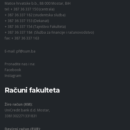
Matice hrvatske b.b., 88 000 Mostar, BiH
tel: + 387 36 337 150 (centrala)
+ 387 36 337 182 (studentska služba)
+ 387 36 337 153 (Dekanat)
+ 387 36 337 154 (Tajništvo Fakulteta)
+ 387 36 337 184 (Služba za financije i računovodstvo)
fax: + 387 36 337 163
E-mail:
pf@sum.ba
Pronađite nas i na:
Facebook
Instagram
Računi fakulteta
Žiro račun (KM):
UniCredit bank d.d. Mostar,
3381302271331831
Devizni račun (EUR):