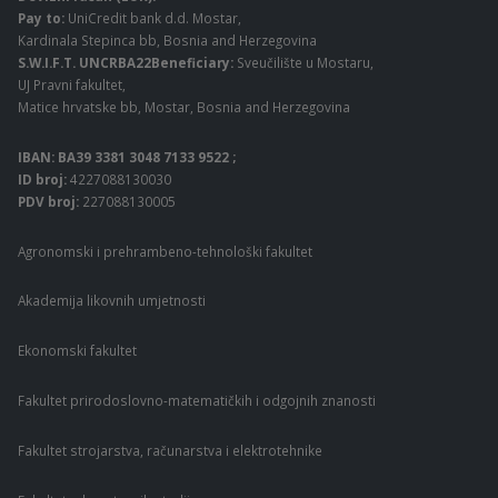
Pay to:
UniCredit bank d.d. Mostar,
Kardinala Stepinca bb, Bosnia and Herzegovina
S.W.I.F.T. UNCRBA22Beneficiary:
Sveučilište u Mostaru,
UJ Pravni fakultet,
Matice hrvatske bb, Mostar, Bosnia and Herzegovina
IBAN: BA39 3381 3048 7133 9522 ;
ID broj:
4227088130030
PDV broj:
227088130005
Agronomski i prehrambeno-tehnološki fakultet
Akademija likovnih umjetnosti
Ekonomski fakultet
Fakultet prirodoslovno-matematičkih i odgojnih znanosti
Fakultet strojarstva, računarstva i elektrotehnike