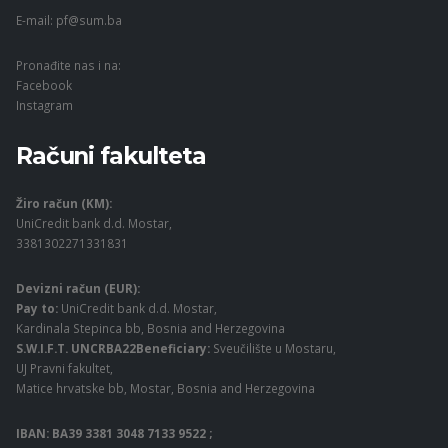
E-mail:
pf@sum.ba
Pronađite nas i na:
Facebook
Instagram
Računi fakulteta
Žiro račun (KM):
UniCredit bank d.d. Mostar,
3381302271331831
Devizni račun (EUR):
Pay to:
UniCredit bank d.d. Mostar,
Kardinala Stepinca bb, Bosnia and Herzegovina
S.W.I.F.T. UNCRBA22Beneficiary:
Sveučilište u Mostaru,
UJ Pravni fakultet,
Matice hrvatske bb, Mostar, Bosnia and Herzegovina
IBAN: BA39 3381 3048 7133 9522 ;