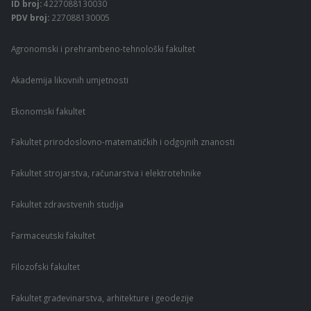
ID broj:
4227088130030
PDV broj:
227088130005
Agronomski i prehrambeno-tehnološki fakultet
Akademija likovnih umjetnosti
Ekonomski fakultet
Fakultet prirodoslovno-matematičkih i odgojnih znanosti
Fakultet strojarstva, računarstva i elektrotehnike
Fakultet zdravstvenih studija
Farmaceutski fakultet
Filozofski fakultet
Fakultet građevinarstva, arhitekture i geodezije