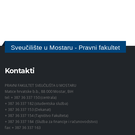
Sveučilište u Mostaru - Pravni fakultet
Kontakti
PRAVNI FAKULTET SVEUČILIŠTA U MOSTARU
Matice hrvatske b.b., 88 000 Mostar, BiH
tel: + 387 36 337 150 (centrala)
+ 387 36 337 182 (studentska služba)
+ 387 36 337 153 (Dekanat)
+ 387 36 337 154 (Tajništvo Fakulteta)
+ 387 36 337 184 (Služba za financije i računovodstvo)
fax: + 387 36 337 163