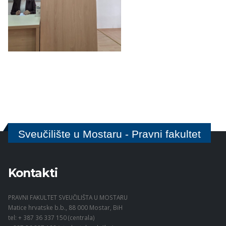
Sveučilište u Mostaru - Pravni fakultet
Kontakti
PRAVNI FAKULTET SVEUČILIŠTA U MOSTARU
Matice hrvatske b.b., 88 000 Mostar, BiH
tel: + 387 36 337 150 (centrala)