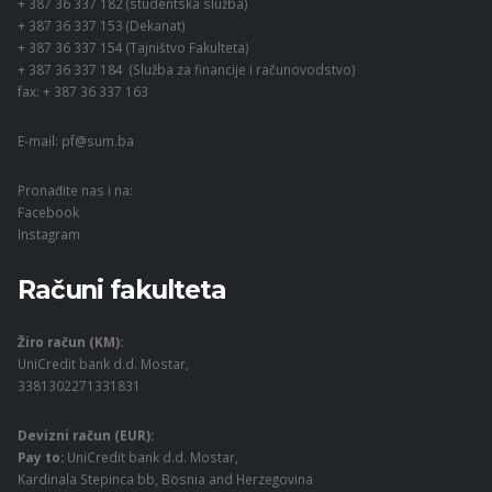
+ 387 36 337 182 (studentska služba)
+ 387 36 337 153 (Dekanat)
+ 387 36 337 154 (Tajništvo Fakulteta)
+ 387 36 337 184 (Služba za financije i računovodstvo)
fax: + 387 36 337 163
E-mail:
pf@sum.ba
Pronađite nas i na:
Facebook
Instagram
Računi fakulteta
Žiro račun (KM):
UniCredit bank d.d. Mostar,
3381302271331831
Devizni račun (EUR):
Pay to:
UniCredit bank d.d. Mostar,
Kardinala Stepinca bb, Bosnia and Herzegovina