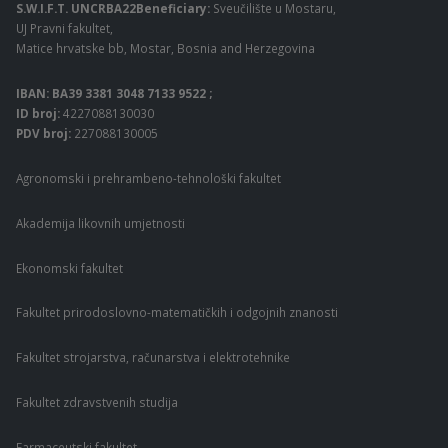
S.W.I.F.T. UNCRBA22Beneficiary:
Sveučilište u Mostaru,
UJ Pravni fakultet,
Matice hrvatske bb, Mostar, Bosnia and Herzegovina
IBAN: BA39 3381 3048 7133 9522 ;
ID broj:
4227088130030
PDV broj:
227088130005
Agronomski i prehrambeno-tehnološki fakultet
Akademija likovnih umjetnosti
Ekonomski fakultet
Fakultet prirodoslovno-matematičkih i odgojnih znanosti
Fakultet strojarstva, računarstva i elektrotehnike
Fakultet zdravstvenih studija
Farmaceutski fakultet