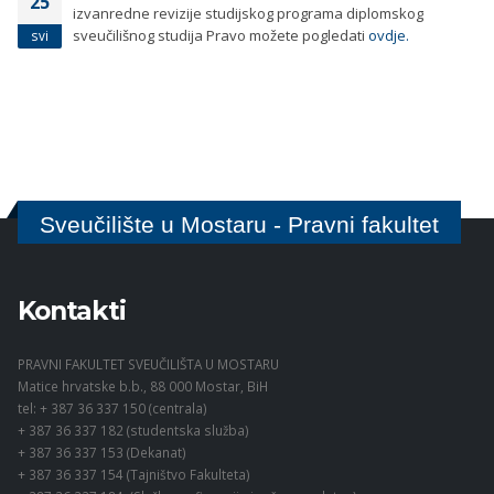
25
izvanredne revizije studijskog programa diplomskog
sveučilišnog studija Pravo možete pogledati
ovdje.
svi
Sveučilište u Mostaru - Pravni fakultet
Kontakti
PRAVNI FAKULTET SVEUČILIŠTA U MOSTARU
Matice hrvatske b.b., 88 000 Mostar, BiH
tel: + 387 36 337 150 (centrala)
+ 387 36 337 182 (studentska služba)
+ 387 36 337 153 (Dekanat)
+ 387 36 337 154 (Tajništvo Fakulteta)