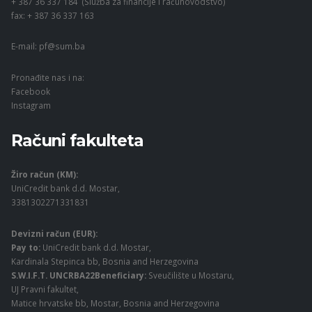
+ 387 36 337 184 (Služba za financije i računovodstvo)
fax: + 387 36 337 163
E-mail:
pf@sum.ba
Pronađite nas i na:
Facebook
Instagram
Računi fakulteta
Žiro račun (KM):
UniCredit bank d.d. Mostar,
3381302271331831
Devizni račun (EUR):
Pay to:
UniCredit bank d.d. Mostar,
Kardinala Stepinca bb, Bosnia and Herzegovina
S.W.I.F.T. UNCRBA22Beneficiary:
Sveučilište u Mostaru,
UJ Pravni fakultet,
Matice hrvatske bb, Mostar, Bosnia and Herzegovina