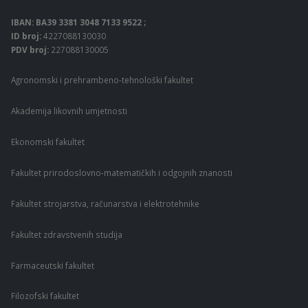
IBAN: BA39 3381 3048 7133 9522 ;
ID broj:
4227088130030
PDV broj:
227088130005
Agronomski i prehrambeno-tehnološki fakultet
Akademija likovnih umjetnosti
Ekonomski fakultet
Fakultet prirodoslovno-matematičkih i odgojnih znanosti
Fakultet strojarstva, računarstva i elektrotehnike
Fakultet zdravstvenih studija
Farmaceutski fakultet
Filozofski fakultet