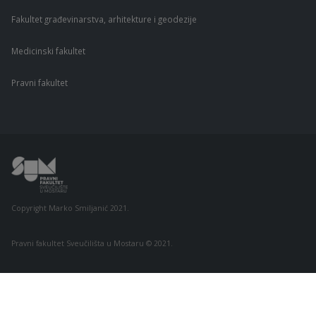
Fakultet građevinarstva, arhitekture i geodezije
Medicinski fakultet
Pravni fakultet
Copyright Marko Smiljanić 2021.
Pravni fakultet Sveučilišta u Mostaru © 2021.