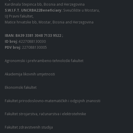
Kardinala Stepinca bb, Bosnia and Herzegovina
S.W.I.F.T. UNCRBA22Beneficiary:
Sveučilište u Mostaru,
UJ Pravni fakultet,
Matice hrvatske bb, Mostar, Bosnia and Herzegovina
IBAN: BA39 3381 3048 7133 9522 ;
ID broj:
4227088130030
PDV broj:
227088130005
Agronomski i prehrambeno-tehnološki fakultet
Akademija likovnih umjetnosti
Ekonomski fakultet
Fakultet prirodoslovno-matematičkih i odgojnih znanosti
Fakultet strojarstva, računarstva i elektrotehnike
Fakultet zdravstvenih studija