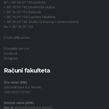
tel: + 387 36 337 150 (centrala)
+ 387 36 337 182 (studentska služba)
+ 387 36 337 153 (Dekanat)
+ 387 36 337 154 (Tajništvo Fakulteta)
+ 387 36 337 184 (Služba za financije i računovodstvo)
fax: + 387 36 337 163
E-mail:
pf@sum.ba
Pronađite nas i na:
Facebook
Instagram
Računi fakulteta
Žiro račun (KM):
UniCredit bank d.d. Mostar,
3381302271331831
Devizni račun (EUR):
Pay to:
UniCredit bank d.d. Mostar,