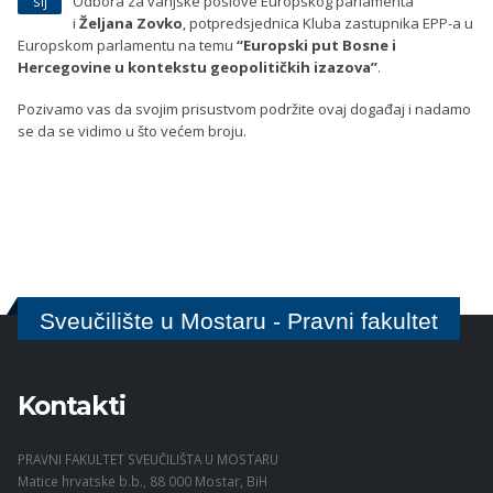
Odbora za vanjske poslove Europskog parlamenta
sij
i
Željana Zovko
, potpredsjednica Kluba zastupnika EPP-a u
Europskom parlamentu na temu
“Europski put Bosne i
Hercegovine u kontekstu geopolitičkih izazova”
.
Pozivamo vas da svojim prisustvom podržite ovaj događaj i nadamo
se da se vidimo u što većem broju.
Sveučilište u Mostaru - Pravni fakultet
Kontakti
PRAVNI FAKULTET SVEUČILIŠTA U MOSTARU
Matice hrvatske b.b., 88 000 Mostar, BiH