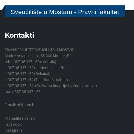
Sveučilište u Mostaru - Pravni fakultet
Kontakti
PRAVNI FAKULTET SVEUČILIŠTA U MOSTARU
Matice hrvatske b.b., 88 000 Mostar, BiH
tel: + 387 36 337 150 (centrala)
+ 387 36 337 182 (studentska služba)
+ 387 36 337 153 (Dekanat)
+ 387 36 337 154 (Tajništvo Fakulteta)
+ 387 36 337 184 (Služba za financije i računovodstvo)
fax: + 387 36 337 163
E-mail:
pf@sum.ba
Pronađite nas i na:
Facebook
Instagram