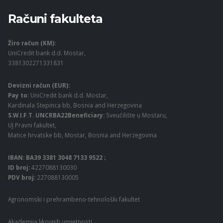
Računi fakulteta
Žiro račun (KM):
UniCredit bank d.d. Mostar,
3381302271331831
Devizni račun (EUR):
Pay to:
UniCredit bank d.d. Mostar,
Kardinala Stepinca bb, Bosnia and Herzegovina
S.W.I.F.T. UNCRBA22Beneficiary:
Sveučilište u Mostaru,
UJ Pravni fakultet,
Matice hrvatske bb, Mostar, Bosnia and Herzegovina
IBAN: BA39 3381 3048 7133 9522 ;
ID broj:
4227088130030
PDV broj:
227088130005
Agronomski i prehrambeno-tehnološki fakultet
Akademija likovnih umjetnosti