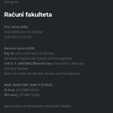
Instagram
Računi fakulteta
Žiro račun (KM):
UniCredit bank d.d. Mostar,
3381302271331831
Devizni račun (EUR):
Pay to:
UniCredit bank d.d. Mostar,
Kardinala Stepinca bb, Bosnia and Herzegovina
S.W.I.F.T. UNCRBA22Beneficiary:
Sveučilište u Mostaru,
UJ Pravni fakultet,
Matice hrvatske bb, Mostar, Bosnia and Herzegovina
IBAN: BA39 3381 3048 7133 9522 ;
ID broj:
4227088130030
PDV broj:
227088130005
Agronomski i prehrambeno-tehnološki fakultet