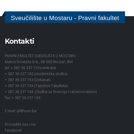
Sveučilište u Mostaru - Pravni fakultet
Kontakti
PRAVNI FAKULTET SVEUČILIŠTA U MOSTARU
Matice hrvatske b.b., 88 000 Mostar, BiH
tel: + 387 36 337 150 (centrala)
+ 387 36 337 182 (studentska služba)
+ 387 36 337 153 (Dekanat)
+ 387 36 337 154 (Tajništvo Fakulteta)
+ 387 36 337 184 (Služba za financije i računovodstvo)
fax: + 387 36 337 163
E-mail:
pf@sum.ba
Pronađite nas i na:
Facebook