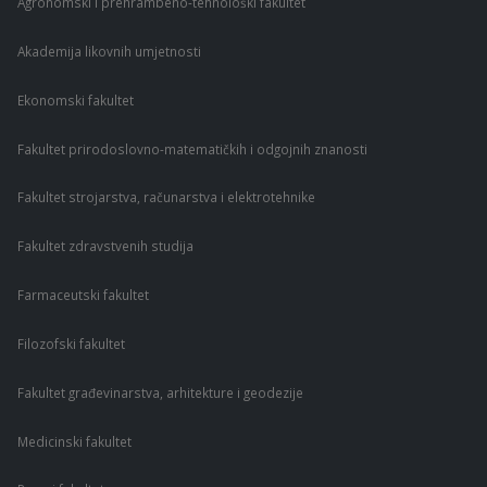
Agronomski i prehrambeno-tehnološki fakultet
Akademija likovnih umjetnosti
Ekonomski fakultet
Fakultet prirodoslovno-matematičkih i odgojnih znanosti
Fakultet strojarstva, računarstva i elektrotehnike
Fakultet zdravstvenih studija
Farmaceutski fakultet
Filozofski fakultet
Fakultet građevinarstva, arhitekture i geodezije
Medicinski fakultet