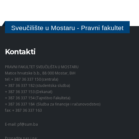
Sveučilište u Mostaru - Pravni fakultet
Kontakti
PRAVNI FAKULTET SVEUČILIŠTA U MOSTARU
Matice hrvatske b.b., 88 000 Mostar, BiH
tel: + 387 36 337 150 (centrala)
+ 387 36 337 182 (studentska služba)
+ 387 36 337 153 (Dekanat)
+ 387 36 337 154 (Tajništvo Fakulteta)
+ 387 36 337 184 (Služba za financije i računovodstvo)
fax: + 387 36 337 163
E-mail:
pf@sum.ba
Pronađite nas i na: