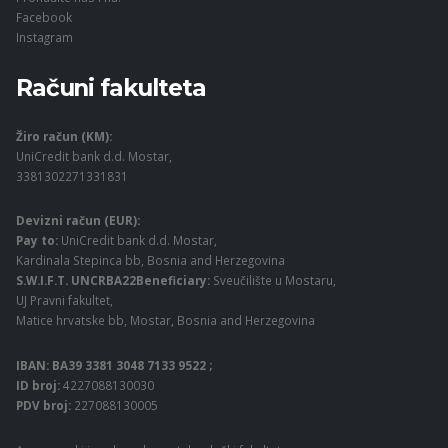
Facebook
Instagram
Računi fakulteta
Žiro račun (KM):
UniCredit bank d.d. Mostar,
3381302271331831
Devizni račun (EUR):
Pay to:
UniCredit bank d.d. Mostar,
Kardinala Stepinca bb, Bosnia and Herzegovina
S.W.I.F.T. UNCRBA22Beneficiary:
Sveučilište u Mostaru,
UJ Pravni fakultet,
Matice hrvatske bb, Mostar, Bosnia and Herzegovina
IBAN: BA39 3381 3048 7133 9522 ;
ID broj:
4227088130030
PDV broj:
227088130005