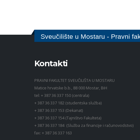
Sveučilište u Mostaru - Pravni fak
Kontakti
PRAVNI FAKULTET SVEUČILIŠTA U MOSTARU
Matice hrvatske b.b., 88 000 Mostar, BiH
tel: + 387 36 337 150 (centrala)
+ 387 36 337 182 (studentska služba)
+ 387 36 337 153 (Dekanat)
+ 387 36 337 154 (Tajništvo Fakulteta)
+ 387 36 337 184 (Služba za financije i računovodstvo)
fax: + 387 36 337 163