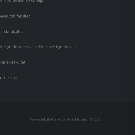
ltet zdravstvenih studija
aceutski fakultet
zofski fakultet
ltet građevinarstva, arhitekture i geodezije
cinski fakultet
ni fakultet
Pravni fakultet Sveučilišta u Mostaru © 2021.