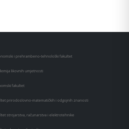
nomski i prehrambeno-tehnološki fakultet
emija likovnih umjetnosti
omski fakultet
ltet prirodoslovno-matematičkih i odgojnih znanosti
ltet strojarstva, računarstva i elektrotehnike