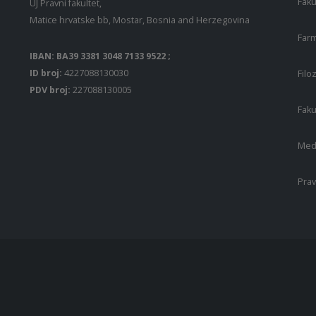
Faku
UJ Pravni fakultet,
Matice hrvatske bb, Mostar, Bosnia and Herzegovina
Farm
IBAN: BA39 3381 3048 7133 9522 ;
ID broj:
4227088130030
Filo
PDV broj:
227088130005
Faku
Medi
Prav