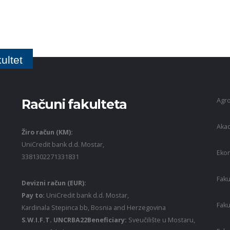
ultet
Agro
Računi fakulteta
Akad
Žiro račun (KM):
UniCredit bank d.d. Mostar,
Ekon
3381302271331831
Faku
Devizni račun (EUR):
Pay to:
UniCredit bank d.d. Mostar,
Faku
Kardinala Stepinca bb, Bosnia and Herzegovina
S.W.I.F.T. UNCRBA22Beneficiary:
Sveučilište u Mostaru,