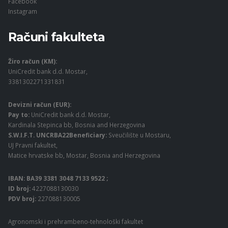
Facebook
Instagram
Računi fakulteta
Žiro račun (KM):
UniCredit bank d.d. Mostar,
3381302271331831
Devizni račun (EUR):
Pay to:
UniCredit bank d.d. Mostar,
Kardinala Stepinca bb, Bosnia and Herzegovina
S.W.I.F.T. UNCRBA22Beneficiary:
Sveučilište u Mostaru,
UJ Pravni fakultet,
Matice hrvatske bb, Mostar, Bosnia and Herzegovina
IBAN: BA39 3381 3048 7133 9522 ;
ID broj:
4227088130030
PDV broj:
227088130005
Agronomski i prehrambeno-tehnološki fakultet