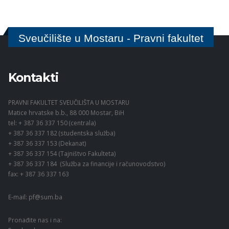
Sveučilište u Mostaru - Pravni fakultet
Kontakti
PRAVNI FAKULTET SVEUČILIŠTA U MOSTARU
Matice hrvatske b.b., 88 000 Mostar, BiH
tel: + 387 36 337 150 (centrala)
+ 387 36 337 182 (studentska služba)
+ 387 36 337 153 (Dekanat)
+ 387 36 337 154 (Tajništvo Fakulteta)
+ 387 36 337 184 (Služba za financije i računovodstvo)
fax: + 387 36 337 163
E-mail:
pf@sum.ba
Pronađite nas i na: