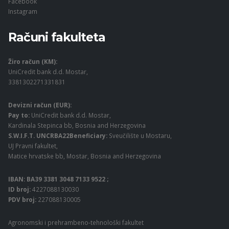
Facebook
Instagram
Računi fakulteta
Žiro račun (KM):
UniCredit bank d.d. Mostar,
3381302271331831
Devizni račun (EUR):
Pay to:
UniCredit bank d.d. Mostar,
Kardinala Stepinca bb, Bosnia and Herzegovina
S.W.I.F.T. UNCRBA22Beneficiary:
Sveučilište u Mostaru,
UJ Pravni fakultet,
Matice hrvatske bb, Mostar, Bosnia and Herzegovina
IBAN: BA39 3381 3048 7133 9522 ;
ID broj:
4227088130030
PDV broj:
227088130005
Agronomski i prehrambeno-tehnološki fakultet