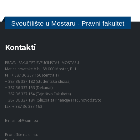
Sveučilište u Mostaru - Pravni fakultet
Kontakti
PRAVNI FAKULTET SVEUČILIŠTA U MOSTARU
Matice hrvatske b.b., 88 000 Mostar, BiH
tel: + 387 36 337 150 (centrala)
+ 387 36 337 182 (studentska služba)
+ 387 36 337 153 (Dekanat)
+ 387 36 337 154 (Tajništvo Fakulteta)
+ 387 36 337 184 (Služba za financije i računovodstvo)
fax: + 387 36 337 163
E-mail:
pf@sum.ba
Pronađite nas i na: