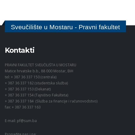
Sveučilište u Mostaru - Pravni fakultet
Kontakti
PRAVNI FAKULTET SVEUČILIŠTA U MOSTARU
Matice hrvatske b.b., 88 000 Mostar, BiH
tel: + 387 36 337 150 (centrala)
+ 387 36 337 182 (studentska služba)
+ 387 36 337 153 (Dekanat)
+ 387 36 337 154 (Tajništvo Fakulteta)
+ 387 36 337 184 (Služba za financije i računovodstvo)
fax: + 387 36 337 163
E-mail:
pf@sum.ba
Pronađite nas i na: