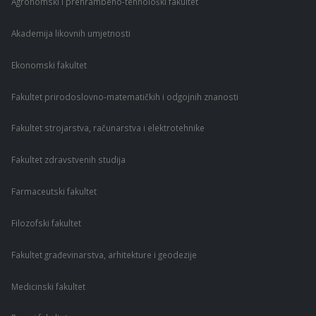
Agronomski i prehrambeno-tehnološki fakultet
Akademija likovnih umjetnosti
Ekonomski fakultet
Fakultet prirodoslovno-matematičkih i odgojnih znanosti
Fakultet strojarstva, računarstva i elektrotehnike
Fakultet zdravstvenih studija
Farmaceutski fakultet
Filozofski fakultet
Fakultet građevinarstva, arhitekture i geodezije
Medicinski fakultet