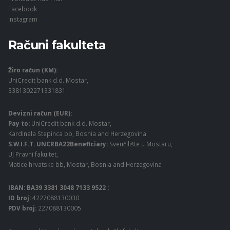
Facebook
Instagram
Računi fakulteta
Žiro račun (KM):
UniCredit bank d.d. Mostar,
3381302271331831
Devizni račun (EUR):
Pay to:
UniCredit bank d.d. Mostar,
Kardinala Stepinca bb, Bosnia and Herzegovina
S.W.I.F.T. UNCRBA22Beneficiary:
Sveučilište u Mostaru,
UJ Pravni fakultet,
Matice hrvatske bb, Mostar, Bosnia and Herzegovina
IBAN: BA39 3381 3048 7133 9522 ;
ID broj:
4227088130030
PDV broj:
227088130005