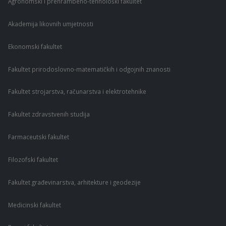
Agronomski i prehrambeno-tehnološki fakultet
Akademija likovnih umjetnosti
Ekonomski fakultet
Fakultet prirodoslovno-matematičkih i odgojnih znanosti
Fakultet strojarstva, računarstva i elektrotehnike
Fakultet zdravstvenih studija
Farmaceutski fakultet
Filozofski fakultet
Fakultet građevinarstva, arhitekture i geodezije
Medicinski fakultet