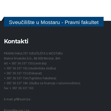
Sveučilište u Mostaru - Pravni fakultet
Kontakti
PRAVNI FAKULTET SVEUČILIŠTA U MOSTARU
Matice hrvatske b.b., 88 000 Mostar, BiH
tel: + 387 36 337 150 (centrala)
+ 387 36 337 182 (studentska služba)
+ 387 36 337 153 (Dekanat)
+ 387 36 337 154 (Tajništvo Fakulteta)
+ 387 36 337 184 (Služba za financije i računovodstvo)
fax: + 387 36 337 163
E-mail:
pf@sum.ba
Pronađite nas i na: