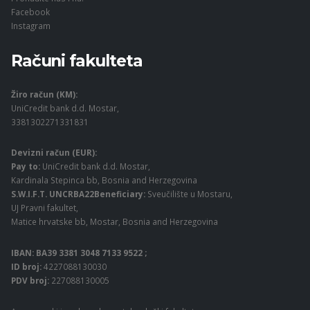
Facebook
Instagram
Računi fakulteta
Žiro račun (KM):
UniCredit bank d.d. Mostar,
3381302271331831
Devizni račun (EUR):
Pay to:
UniCredit bank d.d. Mostar,
Kardinala Stepinca bb, Bosnia and Herzegovina
S.W.I.F.T. UNCRBA22Beneficiary:
Sveučilište u Mostaru,
UJ Pravni fakultet,
Matice hrvatske bb, Mostar, Bosnia and Herzegovina
IBAN: BA39 3381 3048 7133 9522 ;
ID broj:
4227088130030
PDV broj:
227088130005