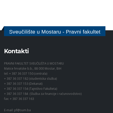
Sveučilište u Mostaru - Pravni fakultet
Kontakti
PRAVNI FAKULTET SVEUČILIŠTA U MOSTARU
Matice hrvatske b.b., 88 000 Mostar, BiH
tel: + 387 36 337 150 (centrala)
+ 387 36 337 182 (studentska služba)
+ 387 36 337 153 (Dekanat)
+ 387 36 337 154 (Tajništvo Fakulteta)
+ 387 36 337 184 (Služba za financije i računovodstvo)
fax: + 387 36 337 163
E-mail:
pf@sum.ba