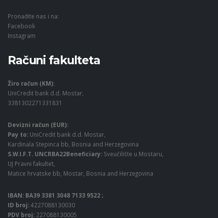
Pronađite nas i na:
Facebook
Instagram
Računi fakulteta
Žiro račun (KM):
UniCredit bank d.d. Mostar,
3381302271331831
Devizni račun (EUR):
Pay to:
UniCredit bank d.d. Mostar,
Kardinala Stepinca bb, Bosnia and Herzegovina
S.W.I.F.T. UNCRBA22Beneficiary:
Sveučilište u Mostaru,
UJ Pravni fakultet,
Matice hrvatske bb, Mostar, Bosnia and Herzegovina
IBAN: BA39 3381 3048 7133 9522 ;
ID broj:
4227088130030
PDV broj:
227088130005