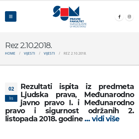
Rez 2.10.2018.
HOME
VIJESTI
VIJESTI
REZ 2.10.2018.
Rezultati ispita iz predmeta
02
Ljudska prava, Međunarodno
lis
javno pravo I. i Međunarodno
pravo i sigurnost
održanih 2.
listopada 2018. godine
… vidi više