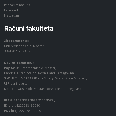
Pronađite nas i na:
Facebook
Instagram
Računi fakulteta
Žiro račun (KM):
UniCredit bank d.d. Mostar,
3381302271331831
Devizni račun (EUR):
Pay to:
UniCredit bank d.d. Mostar,
Kardinala Stepinca bb, Bosnia and Herzegovina
S.W.I.F.T. UNCRBA22Beneficiary:
Sveučilište u Mostaru,
UJ Pravni fakultet,
Matice hrvatske bb, Mostar, Bosnia and Herzegovina
IBAN: BA39 3381 3048 7133 9522 ;
ID broj:
4227088130030
PDV broj:
227088130005