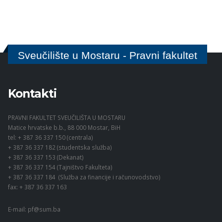
Sveučilište u Mostaru - Pravni fakultet
Kontakti
PRAVNI FAKULTET SVEUČILIŠTA U MOSTARU
Matice hrvatske b.b., 88 000 Mostar, BiH
tel: + 387 36 337 150 (centrala)
+ 387 36 337 182 (studentska služba)
+ 387 36 337 153 (Dekanat)
+ 387 36 337 154 (Tajništvo Fakulteta)
+ 387 36 337 184 (Služba za financije i računovodstvo)
fax: + 387 36 337 163
E-mail:
pf@sum.ba