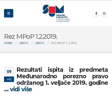
Rez MPoP 1.2.2019.
HOME
VIJESTI
VIJESTI
REZ MPOP 1.2.2019.
Rezultati ispita iz predmeta
09
Međunarodno porezno pravo
velj
održanog 1. veljače 2019. godine
… vidi više