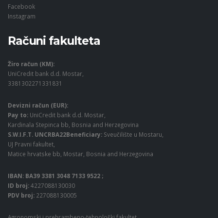
Facebook
Instagram
Računi fakulteta
Žiro račun (KM):
UniCredit bank d.d. Mostar,
3381302271331831
Devizni račun (EUR):
Pay to:
UniCredit bank d.d. Mostar,
Kardinala Stepinca bb, Bosnia and Herzegovina
S.W.I.F.T. UNCRBA22Beneficiary:
Sveučilište u Mostaru,
UJ Pravni fakultet,
Matice hrvatske bb, Mostar, Bosnia and Herzegovina
IBAN: BA39 3381 3048 7133 9522 ;
ID broj:
4227088130030
PDV broj:
227088130005
Agronomski i prehrambeno-tehnološki fakultet