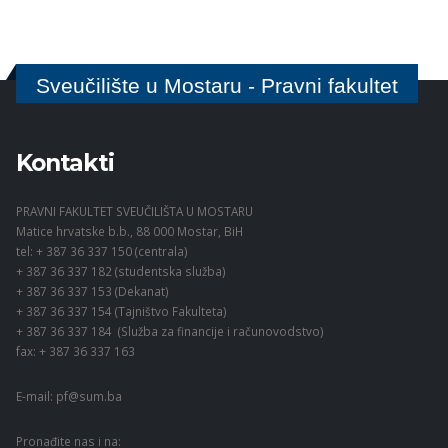
Sveučilište u Mostaru - Pravni fakultet
Kontakti
PRAVNI FAKULTET SVEUČILIŠTA U MOSTARU
Matice hrvatske b.b., 88 000 Mostar, BiH
tel: + 387 36 337 150 (centrala)
+ 387 36 337 182 (studentska služba)
+ 387 36 337 153 (Dekanat)
+ 387 36 337 154 (Tajništvo Fakulteta)
+ 387 36 337 184 (Služba za financije i računovodstvo)
fax: + 387 36 337 163
E-mail:
pf@sum.ba
Pronađite nas i na: