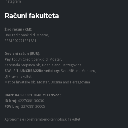
Instagram
Računi fakulteta
Žiro račun (KM):
UniCredit bank d.d. Mostar,
3381302271331831
Devizni račun (EUR):
Pay to:
UniCredit bank d.d. Mostar,
Kardinala Stepinca bb, Bosnia and Herzegovina
S.W.I.F.T. UNCRBA22Beneficiary:
Sveučilište u Mostaru,
UJ Pravni fakultet,
Matice hrvatske bb, Mostar, Bosnia and Herzegovina
IBAN: BA39 3381 3048 7133 9522 ;
ID broj:
4227088130030
PDV broj:
227088130005
Agronomski i prehrambeno-tehnološki fakultet