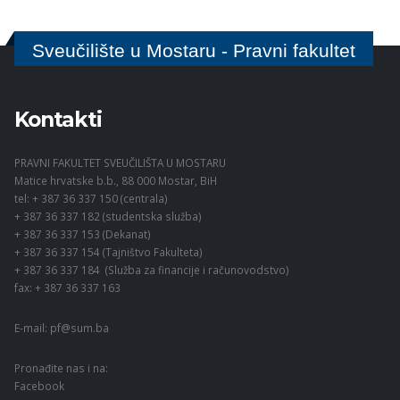
Sveučilište u Mostaru - Pravni fakultet
Kontakti
PRAVNI FAKULTET SVEUČILIŠTA U MOSTARU
Matice hrvatske b.b., 88 000 Mostar, BiH
tel: + 387 36 337 150 (centrala)
+ 387 36 337 182 (studentska služba)
+ 387 36 337 153 (Dekanat)
+ 387 36 337 154 (Tajništvo Fakulteta)
+ 387 36 337 184 (Služba za financije i računovodstvo)
fax: + 387 36 337 163
E-mail:
pf@sum.ba
Pronađite nas i na:
Facebook