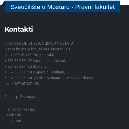
Sveučilište u Mostaru - Pravni fakultet
Kontakti
PRAVNI FAKULTET SVEUČILIŠTA U MOSTARU
Matice hrvatske b.b., 88 000 Mostar, BiH
tel: + 387 36 337 150 (centrala)
+ 387 36 337 182 (studentska služba)
+ 387 36 337 153 (Dekanat)
+ 387 36 337 154 (Tajništvo Fakulteta)
+ 387 36 337 184 (Služba za financije i računovodstvo)
fax: + 387 36 337 163
E-mail:
pf@sum.ba
Pronađite nas i na:
Facebook
Instagram