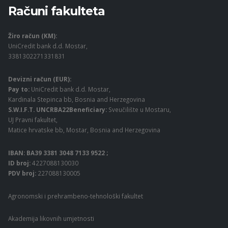
Računi fakulteta
Žiro račun (KM):
UniCredit bank d.d. Mostar,
3381302271331831
Devizni račun (EUR):
Pay to:
UniCredit bank d.d. Mostar,
Kardinala Stepinca bb, Bosnia and Herzegovina
S.W.I.F.T. UNCRBA22Beneficiary:
Sveučilište u Mostaru,
UJ Pravni fakultet,
Matice hrvatske bb, Mostar, Bosnia and Herzegovina
IBAN: BA39 3381 3048 7133 9522 ;
ID broj:
4227088130030
PDV broj:
227088130005
Agronomski i prehrambeno-tehnološki fakultet
Akademija likovnih umjetnosti