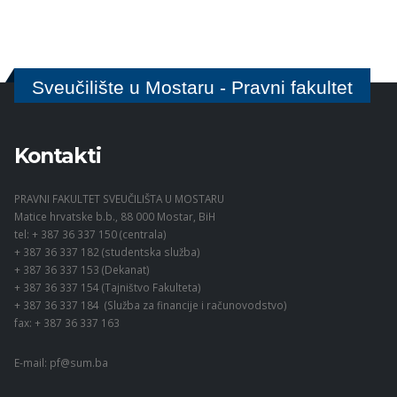
Sveučilište u Mostaru - Pravni fakultet
Kontakti
PRAVNI FAKULTET SVEUČILIŠTA U MOSTARU
Matice hrvatske b.b., 88 000 Mostar, BiH
tel: + 387 36 337 150 (centrala)
+ 387 36 337 182 (studentska služba)
+ 387 36 337 153 (Dekanat)
+ 387 36 337 154 (Tajništvo Fakulteta)
+ 387 36 337 184 (Služba za financije i računovodstvo)
fax: + 387 36 337 163
E-mail:
pf@sum.ba