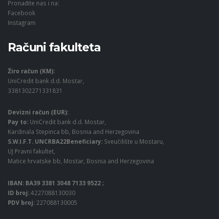
Pronađite nas i na:
Facebook
Instagram
Računi fakulteta
Žiro račun (KM):
UniCredit bank d.d. Mostar,
3381302271331831
Devizni račun (EUR):
Pay to:
UniCredit bank d.d. Mostar,
Kardinala Stepinca bb, Bosnia and Herzegovina
S.W.I.F.T. UNCRBA22Beneficiary:
Sveučilište u Mostaru,
UJ Pravni fakultet,
Matice hrvatske bb, Mostar, Bosnia and Herzegovina
IBAN: BA39 3381 3048 7133 9522 ;
ID broj:
4227088130030
PDV broj:
227088130005