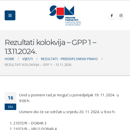
Rezultati kolokvija – GPP 1 –
13.11.2024.
HOME
VIJESTI
REZULTATI - PREDDIPLOMSKI PRAVO
REZULTATI KOLOKVIJA – GPP 1 – 13.11.2024.
Uvid u pismeni rad je moguć u ponedjeljak 19. 11. 2024. u
16
9:00 h.
stu
Usmeni dio će se održati u srijedu 20. 11. 2024. u 9:oo h.
21072/R – DOBAR 3
21071/R – VRLO DOBAR 4