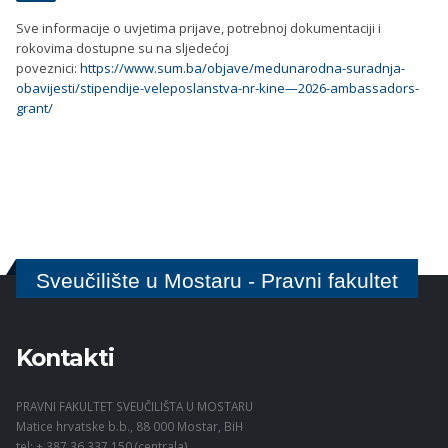
Sve informacije o uvjetima prijave, potrebnoj dokumentaciji i
rokovima dostupne su na sljedećoj
poveznici:
https://www.sum.ba/objave/medunarodna-suradnja-
obavijesti/stipendije-veleposlanstva-nr-kine—2026-ambassadors-
grant/
Sveučilište u Mostaru - Pravni fakultet
Kontakti
PRAVNI FAKULTET SVEUČILIŠTA U MOSTARU
Matice hrvatske b.b., 88 000 Mostar, BiH
tel: + 387 36 337 150 (centrala)