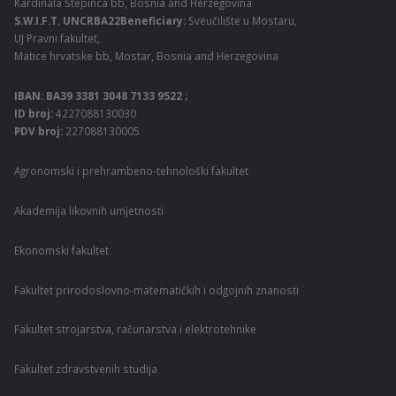
Kardinala Stepinca bb, Bosnia and Herzegovina
S.W.I.F.T. UNCRBA22Beneficiary:
Sveučilište u Mostaru,
UJ Pravni fakultet,
Matice hrvatske bb, Mostar, Bosnia and Herzegovina
IBAN: BA39 3381 3048 7133 9522 ;
ID broj:
4227088130030
PDV broj:
227088130005
Agronomski i prehrambeno-tehnološki fakultet
Akademija likovnih umjetnosti
Ekonomski fakultet
Fakultet prirodoslovno-matematičkih i odgojnih znanosti
Fakultet strojarstva, računarstva i elektrotehnike
Fakultet zdravstvenih studija