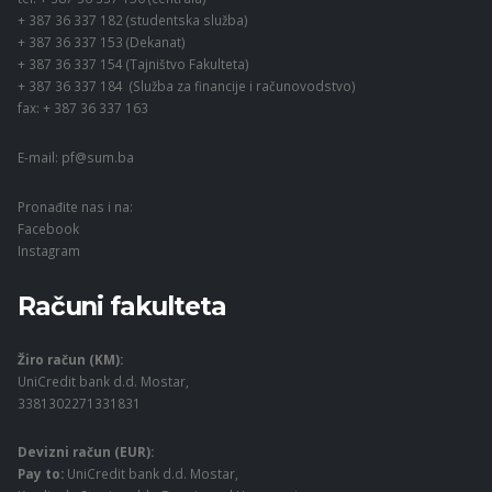
+ 387 36 337 182 (studentska služba)
+ 387 36 337 153 (Dekanat)
+ 387 36 337 154 (Tajništvo Fakulteta)
+ 387 36 337 184 (Služba za financije i računovodstvo)
fax: + 387 36 337 163
E-mail:
pf@sum.ba
Pronađite nas i na:
Facebook
Instagram
Računi fakulteta
Žiro račun (KM):
UniCredit bank d.d. Mostar,
3381302271331831
Devizni račun (EUR):
Pay to:
UniCredit bank d.d. Mostar,