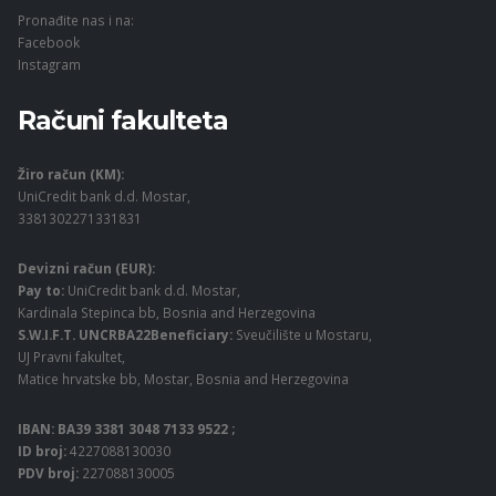
Pronađite nas i na:
Facebook
Instagram
Računi fakulteta
Žiro račun (KM):
UniCredit bank d.d. Mostar,
3381302271331831
Devizni račun (EUR):
Pay to:
UniCredit bank d.d. Mostar,
Kardinala Stepinca bb, Bosnia and Herzegovina
S.W.I.F.T. UNCRBA22Beneficiary:
Sveučilište u Mostaru,
UJ Pravni fakultet,
Matice hrvatske bb, Mostar, Bosnia and Herzegovina
IBAN: BA39 3381 3048 7133 9522 ;
ID broj:
4227088130030
PDV broj:
227088130005