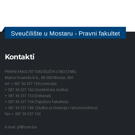
Sveučilište u Mostaru - Pravni fakultet
Kontakti
PRAVNI FAKULTET SVEUČILIŠTA U MOSTARU
Matice hrvatske b.b., 88 000 Mostar, BiH
tel: + 387 36 337 150 (centrala)
+ 387 36 337 182 (studentska služba)
+ 387 36 337 153 (Dekanat)
+ 387 36 337 154 (Tajništvo Fakulteta)
+ 387 36 337 184 (Služba za financije i računovodstvo)
fax: + 387 36 337 163
E-mail:
pf@sum.ba