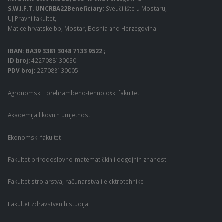
S.W.I.F.T. UNCRBA22Beneficiary:
Sveučilište u Mostaru,
UJ Pravni fakultet,
Matice hrvatske bb, Mostar, Bosnia and Herzegovina
IBAN: BA39 3381 3048 7133 9522 ;
ID broj:
4227088130030
PDV broj:
227088130005
Agronomski i prehrambeno-tehnološki fakultet
Akademija likovnih umjetnosti
Ekonomski fakultet
Fakultet prirodoslovno-matematičkih i odgojnih znanosti
Fakultet strojarstva, računarstva i elektrotehnike
Fakultet zdravstvenih studija