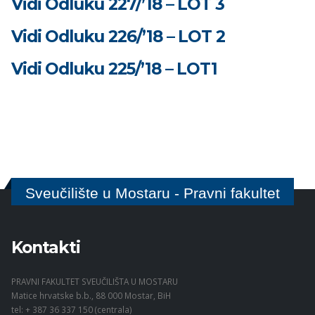
Vidi Odluku 227/’18 – LOT 3
Vidi Odluku 226/’18 – LOT 2
Vidi Odluku 225/’18 – LOT1
Sveučilište u Mostaru - Pravni fakultet
Kontakti
PRAVNI FAKULTET SVEUČILIŠTA U MOSTARU
Matice hrvatske b.b., 88 000 Mostar, BiH
tel: + 387 36 337 150 (centrala)