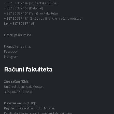
+ 387 36 337 182 (studentska služba)
+ 387 36 337 153 (Dekanat)
+ 387 36 337 154 (Tajništvo Fakulteta)
+ 387 36 337 184 (Služba za financije i računovodstvo)
fax: + 387 36 337 163
E-mail:
pf@sum.ba
Pronađite nas i na:
Facebook
Instagram
Računi fakulteta
Žiro račun (KM):
UniCredit bank d.d. Mostar,
3381302271331831
Devizni račun (EUR):
Pay to:
UniCredit bank d.d. Mostar,
Kardinala Stepinca bb, Bosnia and Herzegovina