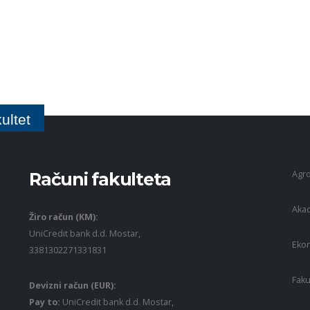
ultet
Agro
Računi fakulteta
Akad
Žiro račun (KM):
UniCredit bank d.d. Mostar,
Ekon
3381302271331831
Faku
Devizni račun (EUR):
Pay to:
UniCredit bank d.d. Mostar,