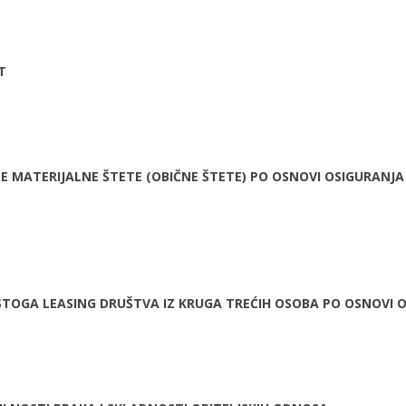
T
DE MATERIJALNE ŠTETE (OBIČNE ŠTETE) PO OSNOVI OSIGURANJ
U ISTOGA LEASING DRUŠTVA IZ KRUGA TREĆIH OSOBA PO OSNOV