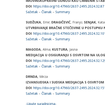
IMOVINSKOPRAVNI ODNOSI KAO ČIMBENIK STABI
DOI
:
https://doi.org/10.47960/2637-2495.2024.32.87
Sažetak
–
Članak
–
Summary
SUDŽUKA
, Emir;
DRAGIČEVIĆ
, Franjo;
SENJAK
, Kata
UTVRĐIVANJE BRAČNE STEČEVINE U POSTUPKU 
DOI
:
https://doi.org/10.47960/2637-2495.2024.32.10
Sažetak
–
Članak
–
Summary
MAGODA
, Alma;
KUSTURA
, Jasna
MEDIJACIJA U OSIGURANJU S OSVRTOM NA ULO
DOI
:
https://doi.org/10.47960/2637-2495.2024.32.12
Sažetak
–
Članak
–
Summary
DRNDA
, Mirza
IZVANSUDSKA I SUDSKA MEDIJACIJA S OSVRTOM
DOI
:
https://doi.org/10.47960/2637-2495.2024.32.15
Sažetak
–
Članak
–
Summary
-Upute suradnicima-