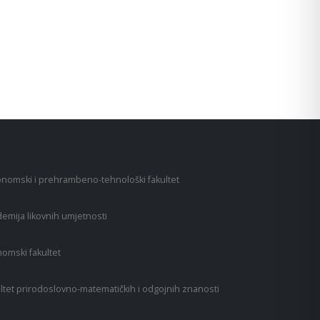
nomski i prehrambeno-tehnološki fakultet
emija likovnih umjetnosti
omski fakultet
ltet prirodoslovno-matematičkih i odgojnih znanosti