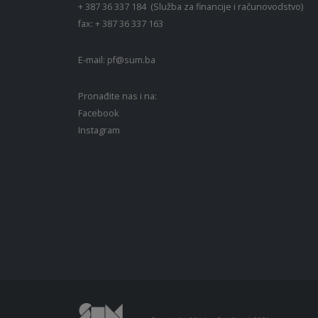
+ 387 36 337 184 (Služba za financije i računovodstvo)
fax: + 387 36 337 163
E-mail:
pf@sum.ba
Pronađite nas i na:
Facebook
Instagram