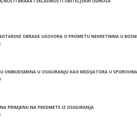
LNOSTI BRAKA I SKLADNOSTI OBITELJSKIH ODNOSA
NOTARSKE OBRADE UGOVORA O PROMETU NEKRETNINA U BOSNI 
1
GU OMBUDSMENA U OSIGURANJU KAO MEDIJATORA U SPOROVIMA 
9
 NA PRIMJENU NA PREDMETE IZ OSIGURANJA
1