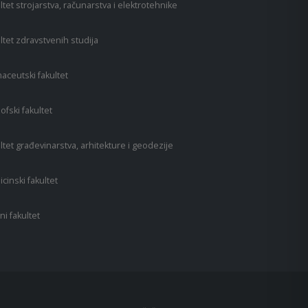
ltet strojarstva, računarstva i elektrotehnike
ltet zdravstvenih studija
aceutski fakultet
zofski fakultet
ltet građevinarstva, arhitekture i geodezije
cinski fakultet
ni fakultet