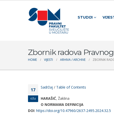
STUDIJI
VIJES
Zbornik radova Pravnog f
HOME
VIJESTI
ARHIVA / ARCHIVE
ZBORNIK RADO
Sadržaj
/
Table of Contents
17
HARAŠIĆ
, Žaklina
ožu
O NORMAMA DEFINICIJA
DOI
:
https://doi.org/10.47960/2637-2495.2024.32.5