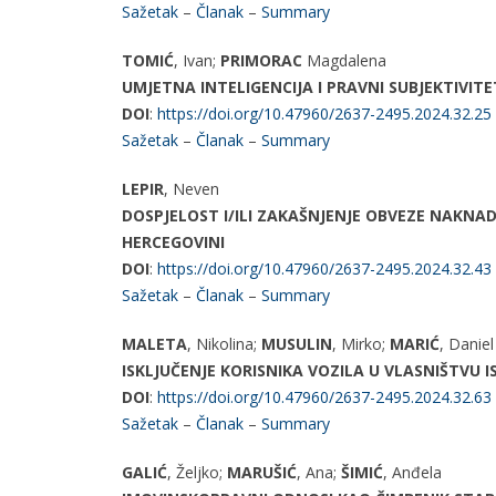
Sažetak
–
Članak
–
Summary
TOMIĆ
, Ivan;
PRIMORAC
Magdalena
UMJETNA INTELIGENCIJA I PRAVNI SUBJEKTIVITE
DOI
:
https://doi.org/10.47960/2637-2495.2024.32.25
Sažetak
–
Članak
–
Summary
LEPIR
, Neven
DOSPJELOST I/ILI ZAKAŠNJENJE OBVEZE NAKNA
HERCEGOVINI
DOI
:
https://doi.org/10.47960/2637-2495.2024.32.43
Sažetak
–
Članak
–
Summary
MALETA
, Nikolina;
MUSULIN
, Mirko;
MARIĆ
, Daniel
ISKLJUČENJE KORISNIKA VOZILA U VLASNIŠTV
DOI
:
https://doi.org/10.47960/2637-2495.2024.32.63
Sažetak
–
Članak
–
Summary
GALIĆ
, Željko;
MARUŠIĆ
, Ana;
ŠIMIĆ
, Anđela