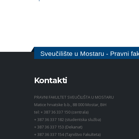
Sveučilište u Mostaru - Pravni fak
Kontakti
PRAVNI FAKULTET SVEUČILIŠTA U MOSTARU
Matice hrvatske b.b., 88 000 Mostar, BiH
tel: + 387 36 337 150 (centrala)
+ 387 36 337 182 (studentska služba)
+ 387 36 337 153 (Dekanat)
+ 387 36 337 154 (Tajništvo Fakulteta)