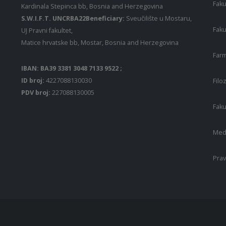
Faku
Kardinala Stepinca bb, Bosnia and Herzegovina
S.W.I.F.T. UNCRBA22Beneficiary:
Sveučilište u Mostaru,
Faku
UJ Pravni fakultet,
Matice hrvatske bb, Mostar, Bosnia and Herzegovina
Farm
IBAN: BA39 3381 3048 7133 9522 ;
ID broj:
4227088130030
Filo
PDV broj:
227088130005
Faku
Medi
Prav