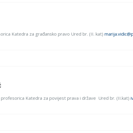
esorica Katedra za građansko pravo Ured br. (II. kat)
marija.vidic@
ć
 profesorica Katedra za povijest prava i države Ured br. (II.kat)
i