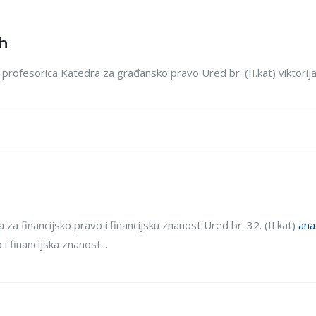
ch
na profesorica Katedra za građansko pravo Ured br. (II.kat) viktori
 za financijsko pravo i financijsku znanost Ured br. 32. (II.kat)
ana
i financijska znanost...