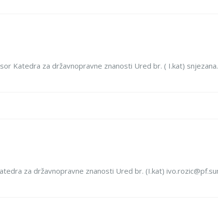
fesor Katedra za državnopravne znanosti Ured br. ( I.kat) snjeza
 Katedra za državnopravne znanosti Ured br. (I.kat) ivo.rozic@pf.s