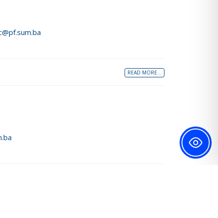
ic@pf.sum.ba
READ MORE...
m.ba
READ MORE...