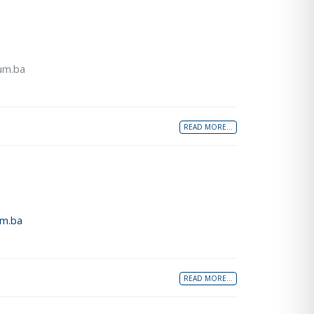
sum.ba
READ MORE...
um.ba
READ MORE...