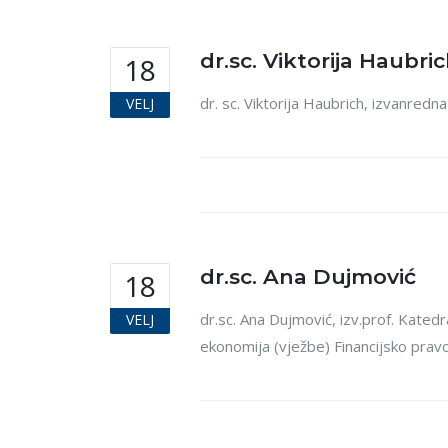
dr.sc. Viktorija Haubri
18
dr. sc. Viktorija Haubrich, izvanred
VELJ
dr.sc. Ana Dujmović
18
dr.sc. Ana Dujmović, izv.prof. Katedra
VELJ
ekonomija (vježbe) Financijsko pravo 