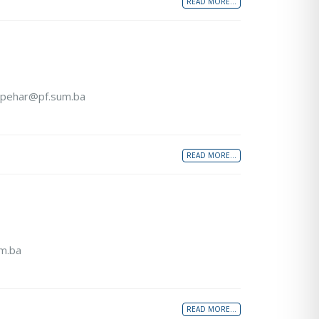
READ MORE...
na.pehar@pf.sum.ba
READ MORE...
um.ba
READ MORE...