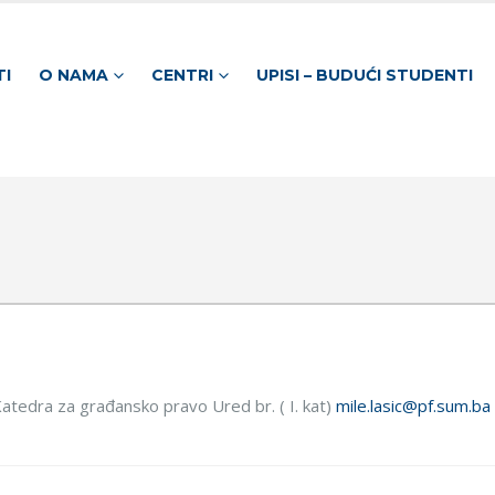
TI
O NAMA
CENTRI
UPISI – BUDUĆI STUDENTI
 Katedra za građansko pravo Ured br. ( I. kat)
mile.lasic@pf.sum.ba