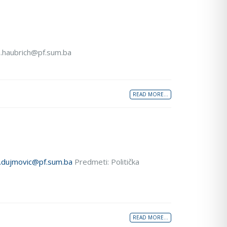
ja.haubrich@pf.sum.ba
READ MORE...
.dujmovic@pf.sum.ba
Predmeti: Politička
READ MORE...