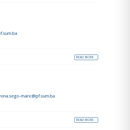
pf.sum.ba
READ MORE...
vona.sego-maric@pf.sum.ba
READ MORE...