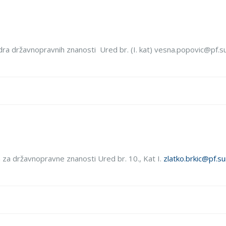
tedra državnopravnih znanosti Ured br. (I. kat) vesna.popovic@pf.
dra za državnopravne znanosti Ured br. 10., Kat I.
zlatko.brkic@pf.s