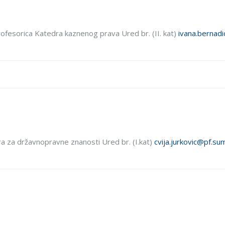
rofesorica Katedra kaznenog prava Ured br. (II. kat)
ivana.bernad
tedra za državnopravne znanosti Ured br. (I.kat)
cvija.jurkovic@pf.su