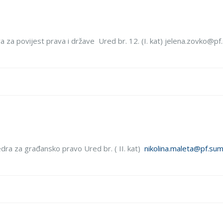
dra za povijest prava i države Ured br. 12. (I. kat) jelena.zovko@p
atedra za građansko pravo Ured br. ( II. kat)
nikolina.maleta@pf.sum