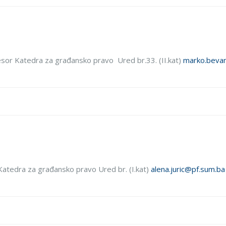
esor Katedra za građansko pravo Ured br.33. (II.kat)
marko.beva
r Katedra za građansko pravo Ured br. (I.kat)
alena.juric@pf.sum.ba