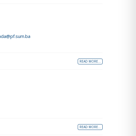
nda@pf.sum.ba
READ MORE...
READ MORE...