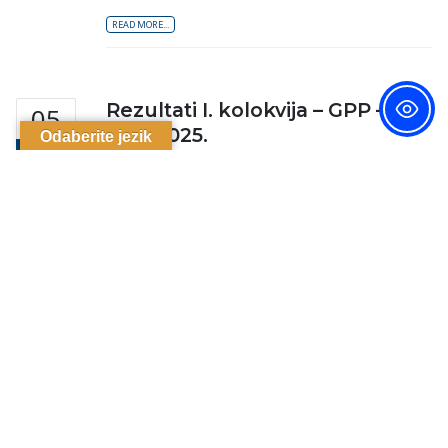
READ MORE...
Rezultati I. kolokvija – GPP –
05
30.4.2025.
Odaberite jezik
SVI
Kolokvij su položili sljedeći studenti (objava
prema broju indeksa): 21036/R – IZVRSTAN 5
21039/RPL – IZVRSTAN 5 21031/R –
IZVRSTAN 5 20398/RNP – DOVOLJAN...
READ MORE...
Rezultati – Praksa u sudu –
16