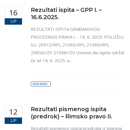
Rezultati ispita – GPP I. –
16
16.6.2025.
LIP
REZULTATI ISPITA GRAĐANSKOG
PROCESNOG PRAVA I. - 16. 6. 2025. POLOŽILI
SU: 20972/RPL 21060/RPL 21069/RPL
20856/IZV 21098/IZV Usmeni dio ispita održat
će se 16. 6. 2025. u...
READ MORE...
Rezultati pismenog ispita
12
(predrok) – Rimsko pravo II.
LIP
Rezultati pismenog ispita/predroka iz kolegija