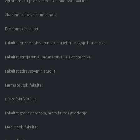
Agronomski i prehrambeno-tehnološki fakultet
Akademija likovnih umjetnosti
Ekonomski fakultet
Fakultet prirodoslovno-matematičkih i odgojnih znanosti
Fakultet strojarstva, računarstva i elektrotehnike
Fakultet zdravstvenih studija
Farmaceutski fakultet
Filozofski fakultet
Fakultet građevinarstva, arhitekture i geodezije
Medicinski fakultet