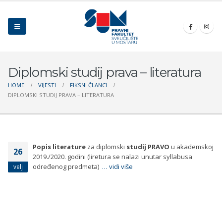
Diplomski studij prava – literatura
HOME
VIJESTI
FIKSNI ČLANCI
DIPLOMSKI STUDIJ PRAVA – LITERATURA
Popis literature
za diplomski
studij PRAVO
u akademskoj
26
2019./2020. godini (liretura se nalazi unutar syllabusa
određenog predmeta)
… vidi više
velj