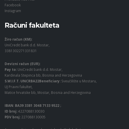
Facebook
Instagram
Računi fakulteta
Žiro račun (KM):
UniCredit bank d.d. Mostar,
3381302271331831
Devizni račun (EUR):
Pay to:
UniCredit bank d.d. Mostar,
Kardinala Stepinca bb, Bosnia and Herzegovina
S.W.I.F.T. UNCRBA22Beneficiary:
Sveučilište u Mostaru,
UJ Pravni fakultet,
Matice hrvatske bb, Mostar, Bosnia and Herzegovina
IBAN: BA39 3381 3048 7133 9522 ;
ID broj:
4227088130030
PDV broj:
227088130005