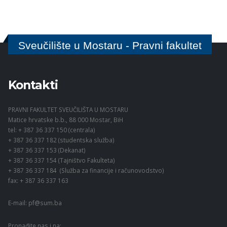
Sveučilište u Mostaru - Pravni fakultet
Kontakti
PRAVNI FAKULTET SVEUČILIŠTA U MOSTARU
Matice hrvatske b.b., 88 000 Mostar, BiH
tel: + 387 36 337 150 (centrala)
+ 387 36 337 182 (studentska služba)
+ 387 36 337 153 (Dekanat)
+ 387 36 337 154 (Tajništvo Fakulteta)
+ 387 36 337 184 (Služba za financije i računovodstvo)
fax: + 387 36 337 163
E-mail:
pf@sum.ba
Pronađite nas i na: