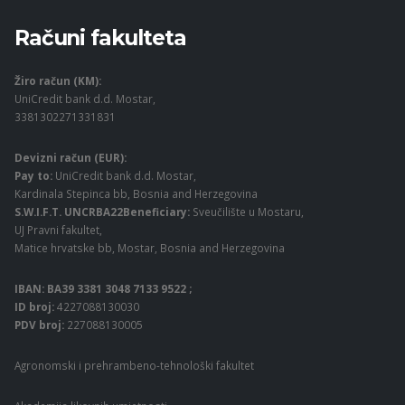
Računi fakulteta
Žiro račun (KM):
UniCredit bank d.d. Mostar,
3381302271331831
Devizni račun (EUR):
Pay to:
UniCredit bank d.d. Mostar,
Kardinala Stepinca bb, Bosnia and Herzegovina
S.W.I.F.T. UNCRBA22Beneficiary:
Sveučilište u Mostaru,
UJ Pravni fakultet,
Matice hrvatske bb, Mostar, Bosnia and Herzegovina
IBAN: BA39 3381 3048 7133 9522 ;
ID broj:
4227088130030
PDV broj:
227088130005
Agronomski i prehrambeno-tehnološki fakultet