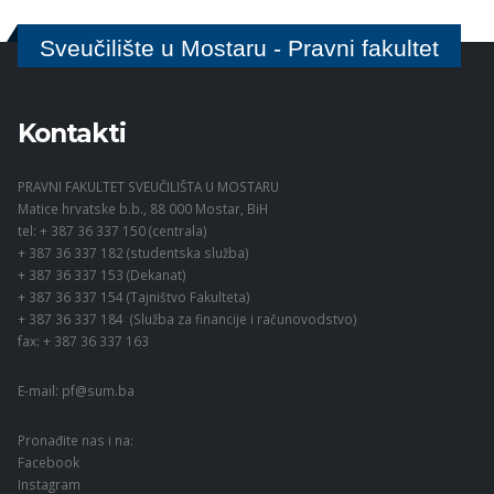
Sveučilište u Mostaru - Pravni fakultet
Kontakti
PRAVNI FAKULTET SVEUČILIŠTA U MOSTARU
Matice hrvatske b.b., 88 000 Mostar, BiH
tel: + 387 36 337 150 (centrala)
+ 387 36 337 182 (studentska služba)
+ 387 36 337 153 (Dekanat)
+ 387 36 337 154 (Tajništvo Fakulteta)
+ 387 36 337 184 (Služba za financije i računovodstvo)
fax: + 387 36 337 163
E-mail:
pf@sum.ba
Pronađite nas i na:
Facebook
Instagram