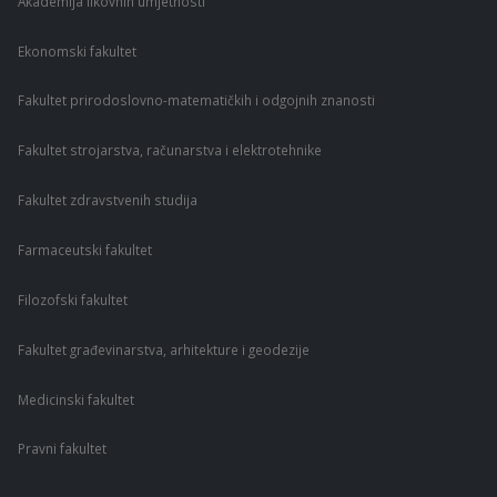
Akademija likovnih umjetnosti
Ekonomski fakultet
Fakultet prirodoslovno-matematičkih i odgojnih znanosti
Fakultet strojarstva, računarstva i elektrotehnike
Fakultet zdravstvenih studija
Farmaceutski fakultet
Filozofski fakultet
Fakultet građevinarstva, arhitekture i geodezije
Medicinski fakultet
Pravni fakultet