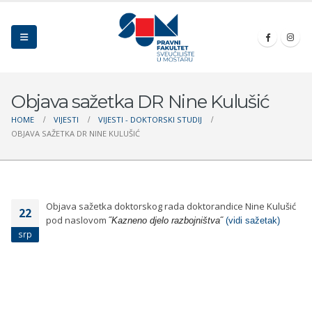
Objava sažetka DR Nine Kulušić
HOME
VIJESTI
VIJESTI - DOKTORSKI STUDIJ
OBJAVA SAŽETKA DR NINE KULUŠIĆ
Objava sažetka doktorskog rada doktorandice Nine Kulušić
22
pod naslovom
˝
Kazneno djelo razbojništva
˝
(vidi sažetak)
srp