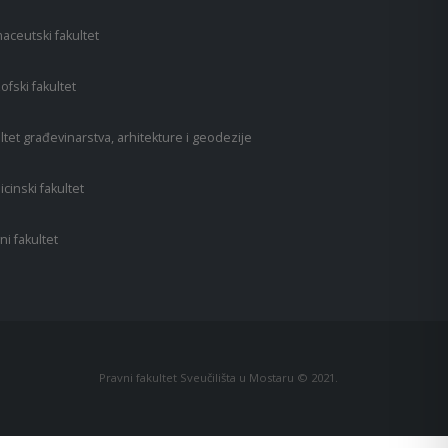
aceutski fakultet
zofski fakultet
ltet građevinarstva, arhitekture i geodezije
cinski fakultet
ni fakultet
Pravni fakultet Sveučilišta u Mostaru © 2021.