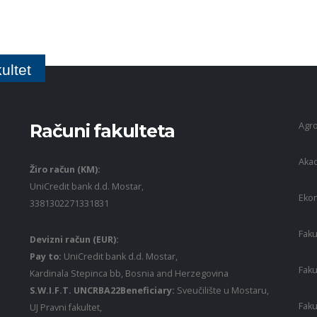
ultet
Agro
Računi fakulteta
Akad
Žiro račun (KM):
UniCredit bank d.d. Mostar,
Ekon
3381302271331831
Faku
Devizni račun (EUR):
Pay to:
UniCredit bank d.d. Mostar,
Faku
Kardinala Stepinca bb, Bosnia and Herzegovina
S.W.I.F.T. UNCRBA22Beneficiary:
Sveučilište u Mostaru,
Faku
UJ Pravni fakultet,