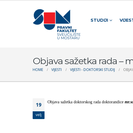
STUDIJI
VIJES
Objava sažetka rada – mr
HOME
VIJESTI
VIJESTI - DOKTORSKI STUDIJ
OBJAV
Objava sažetka doktorskog rada doktorandice
mr.s
19
velj