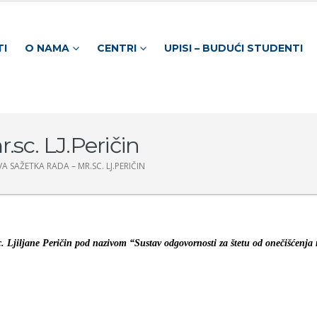
TI
O NAMA
CENTRI
UPISI – BUDUĆI STUDENTI
.sc. LJ.Peričin
A SAŽETKA RADA – MR.SC. LJ.PERIČIN
c. Ljiljane Peričin pod nazivom “Sustav odgovornosti za štetu od onečišćenja