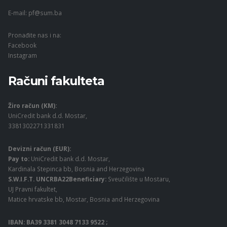
E-mail:
pf@sum.ba
Pronađite nas i na:
Facebook
Instagram
Računi fakulteta
Žiro račun (KM):
UniCredit bank d.d. Mostar,
3381302271331831
Devizni račun (EUR):
Pay to:
UniCredit bank d.d. Mostar,
Kardinala Stepinca bb, Bosnia and Herzegovina
S.W.I.F.T. UNCRBA22Beneficiary:
Sveučilište u Mostaru,
UJ Pravni fakultet,
Matice hrvatske bb, Mostar, Bosnia and Herzegovina
IBAN: BA39 3381 3048 7133 9522 ;