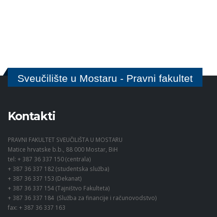
Sveučilište u Mostaru - Pravni fakultet
Kontakti
PRAVNI FAKULTET SVEUČILIŠTA U MOSTARU
Matice hrvatske b.b., 88 000 Mostar, BiH
tel: + 387 36 337 150 (centrala)
+ 387 36 337 182 (studentska služba)
+ 387 36 337 153 (Dekanat)
+ 387 36 337 154 (Tajništvo Fakulteta)
+ 387 36 337 184 (Služba za financije i računovodstvo)
fax: + 387 36 337 163