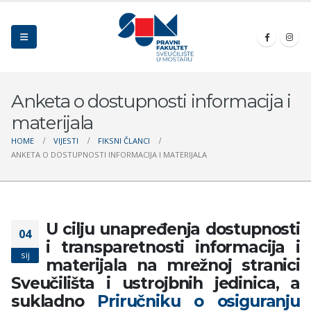
Anketa o dostupnosti informacija i
materijala
HOME
VIJESTI
FIKSNI ČLANCI
ANKETA O DOSTUPNOSTI INFORMACIJA I MATERIJALA
U cilju unapređenja dostupnosti
04
i transparetnosti informacija i
sij
materijala na mrežnoj stranici
Sveučilišta i ustrojbnih jedinica, a
sukladno
Priručniku o osiguranju