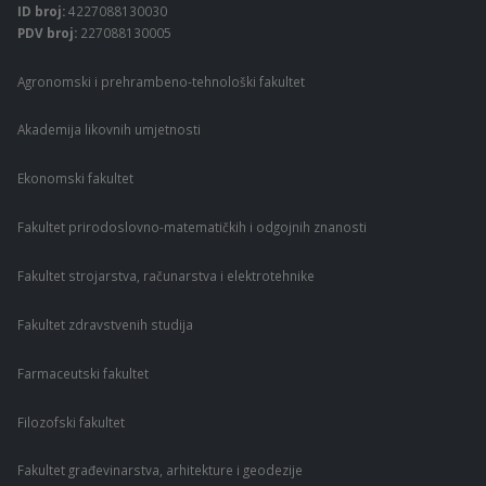
ID broj:
4227088130030
PDV broj:
227088130005
Agronomski i prehrambeno-tehnološki fakultet
Akademija likovnih umjetnosti
Ekonomski fakultet
Fakultet prirodoslovno-matematičkih i odgojnih znanosti
Fakultet strojarstva, računarstva i elektrotehnike
Fakultet zdravstvenih studija
Farmaceutski fakultet
Filozofski fakultet
Fakultet građevinarstva, arhitekture i geodezije